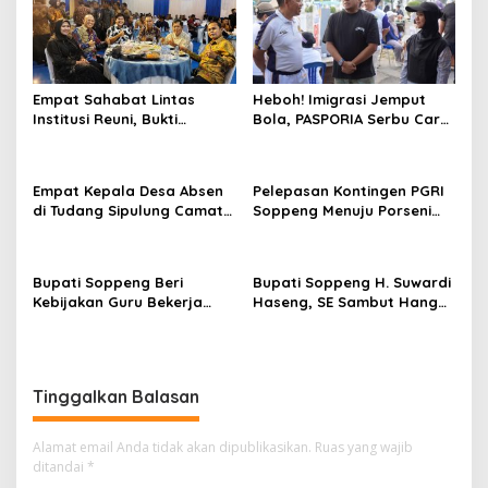
Empat Sahabat Lintas
Heboh! Imigrasi Jemput
Institusi Reuni, Bukti
Bola, PASPORIA Serbu Car
Persahabatan yang Terjalin
Free Day Sidrap, Puluhan
Sejak Mengabdi di Soppeng
Warga Antre Nikmati
Layanan Paspor Akhir
Empat Kepala Desa Absen
Pelepasan Kontingen PGRI
Pekan
di Tudang Sipulung Camat
Soppeng Menuju Porseni
Ganra, Jadi Sorotan dan
2026, Bupati: Junjung
Tuai Tanda Tanya
Sportivitas dan Harumkan
Nama Bumi Latemmamala
Bupati Soppeng Beri
Bupati Soppeng H. Suwardi
Kebijakan Guru Bekerja
Haseng, SE Sambut Hangat
dari Rumah Saat Libur
Kepulangan Jamaah Haji
Sekolah, Tetap Jalankan
Kloter 21
Tugas ASN
Tinggalkan Balasan
Alamat email Anda tidak akan dipublikasikan.
Ruas yang wajib
ditandai
*