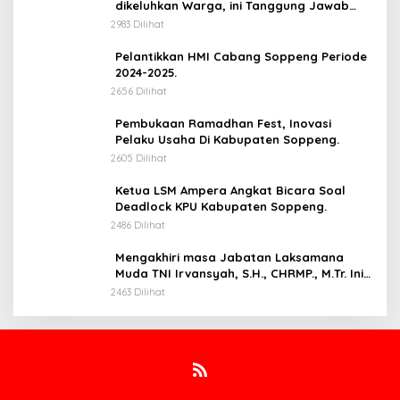
dikeluhkan Warga, ini Tanggung Jawab
Siapa.
2983 Dilihat
Pelantikkan HMI Cabang Soppeng Periode
2024-2025.
2656 Dilihat
Pembukaan Ramadhan Fest, Inovasi
Pelaku Usaha Di Kabupaten Soppeng.
2605 Dilihat
Ketua LSM Ampera Angkat Bicara Soal
Deadlock KPU Kabupaten Soppeng.
2486 Dilihat
Mengakhiri masa Jabatan Laksamana
Muda TNI Irvansyah, S.H., CHRMP., M.Tr. Ini
Pesannya.
2463 Dilihat