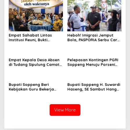
Empat Sahabat Lintas
Heboh! Imigrasi Jemput
Institusi Reuni, Bukti
Bola, PASPORIA Serbu Car
Persahabatan yang Terjalin
Free Day Sidrap, Puluhan
Sejak Mengabdi di Soppeng
Warga Antre Nikmati
Layanan Paspor Akhir
Pekan
Empat Kepala Desa Absen
Pelepasan Kontingen PGRI
di Tudang Sipulung Camat
Soppeng Menuju Porseni
Ganra, Jadi Sorotan dan
2026, Bupati: Junjung
Tuai Tanda Tanya
Sportivitas dan Harumkan
Nama Bumi Latemmamala
Bupati Soppeng Beri
Bupati Soppeng H. Suwardi
Kebijakan Guru Bekerja
Haseng, SE Sambut Hangat
dari Rumah Saat Libur
Kepulangan Jamaah Haji
Sekolah, Tetap Jalankan
Kloter 21
Tugas ASN
View More