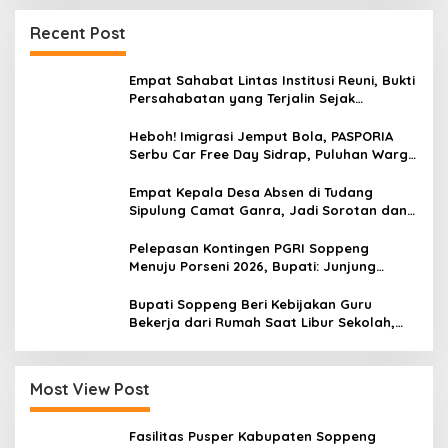
Recent Post
Empat Sahabat Lintas Institusi Reuni, Bukti
Persahabatan yang Terjalin Sejak
Mengabdi di Soppeng
Heboh! Imigrasi Jemput Bola, PASPORIA
Serbu Car Free Day Sidrap, Puluhan Warga
Antre Nikmati Layanan Paspor Akhir Pekan
Empat Kepala Desa Absen di Tudang
Sipulung Camat Ganra, Jadi Sorotan dan
Tuai Tanda Tanya
Pelepasan Kontingen PGRI Soppeng
Menuju Porseni 2026, Bupati: Junjung
Sportivitas dan Harumkan Nama Bumi
Latemmamala
Bupati Soppeng Beri Kebijakan Guru
Bekerja dari Rumah Saat Libur Sekolah,
Tetap Jalankan Tugas ASN
Most View Post
Fasilitas Pusper Kabupaten Soppeng