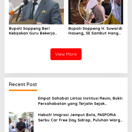
Bupati Soppeng Beri
Bupati Soppeng H. Suwardi
Kebijakan Guru Bekerja
Haseng, SE Sambut Hangat
dari Rumah Saat Libur
Kepulangan Jamaah Haji
Sekolah, Tetap Jalankan
Kloter 21
Tugas ASN
View More
Recent Post
Empat Sahabat Lintas Institusi Reuni, Bukti
Persahabatan yang Terjalin Sejak
Mengabdi di Soppeng
Heboh! Imigrasi Jemput Bola, PASPORIA
Serbu Car Free Day Sidrap, Puluhan Warga
Antre Nikmati Layanan Paspor Akhir Pekan