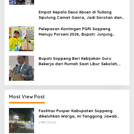
Empat Kepala Desa Absen di Tudang
Sipulung Camat Ganra, Jadi Sorotan dan
Tuai Tanda Tanya
Pelepasan Kontingen PGRI Soppeng
Menuju Porseni 2026, Bupati: Junjung
Sportivitas dan Harumkan Nama Bumi
Latemmamala
Bupati Soppeng Beri Kebijakan Guru
Bekerja dari Rumah Saat Libur Sekolah,
Tetap Jalankan Tugas ASN
Most View Post
Fasilitas Pusper Kabupaten Soppeng
dikeluhkan Warga, ini Tanggung Jawab
Siapa.
2988 Dilihat