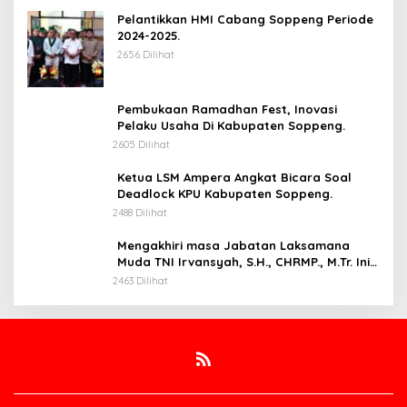
Pelantikkan HMI Cabang Soppeng Periode
2024-2025.
2656 Dilihat
Pembukaan Ramadhan Fest, Inovasi
Pelaku Usaha Di Kabupaten Soppeng.
2605 Dilihat
Ketua LSM Ampera Angkat Bicara Soal
Deadlock KPU Kabupaten Soppeng.
2488 Dilihat
Mengakhiri masa Jabatan Laksamana
Muda TNI Irvansyah, S.H., CHRMP., M.Tr. Ini
Pesannya.
2463 Dilihat