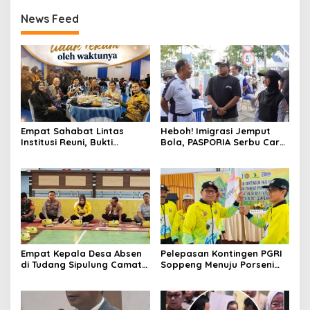
News Feed
Empat Sahabat Lintas
Heboh! Imigrasi Jemput
Institusi Reuni, Bukti
Bola, PASPORIA Serbu Car
Persahabatan yang Terjalin
Free Day Sidrap, Puluhan
Sejak Mengabdi di Soppeng
Warga Antre Nikmati
Layanan Paspor Akhir
Pekan
Empat Kepala Desa Absen
Pelepasan Kontingen PGRI
di Tudang Sipulung Camat
Soppeng Menuju Porseni
Ganra, Jadi Sorotan dan
2026, Bupati: Junjung
Tuai Tanda Tanya
Sportivitas dan Harumkan
Nama Bumi Latemmamala