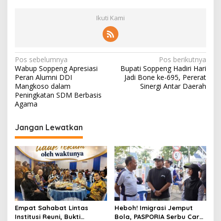
Ikuti Kami
Navigasi
Pos sebelumnya
Pos berikutnya
Wabup Soppeng Apresiasi
Bupati Soppeng Hadiri Hari
pos
Peran Alumni DDI
Jadi Bone ke-695, Pererat
Mangkoso dalam
Sinergi Antar Daerah
Peningkatan SDM Berbasis
Agama
Jangan Lewatkan
Empat Sahabat Lintas
Heboh! Imigrasi Jemput
Institusi Reuni, Bukti
Bola, PASPORIA Serbu Car