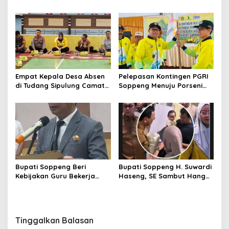
Persahabatan yang Terjalin
Free Day Sidrap, Puluhan
Sejak Mengabdi di Soppeng
Warga Antre Nikmati
Layanan Paspor Akhir
Pekan
Empat Kepala Desa Absen
Pelepasan Kontingen PGRI
di Tudang Sipulung Camat
Soppeng Menuju Porseni
Ganra, Jadi Sorotan dan
2026, Bupati: Junjung
Tuai Tanda Tanya
Sportivitas dan Harumkan
Nama Bumi Latemmamala
Bupati Soppeng Beri
Bupati Soppeng H. Suwardi
Kebijakan Guru Bekerja
Haseng, SE Sambut Hangat
dari Rumah Saat Libur
Kepulangan Jamaah Haji
Sekolah, Tetap Jalankan
Kloter 21
Tugas ASN
Tinggalkan Balasan