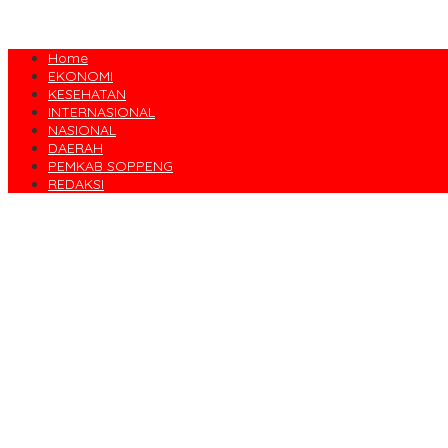
Home
EKONOMI
KESEHATAN
INTERNASIONAL
NASIONAL
DAERAH
PEMKAB SOPPENG
REDAKSI