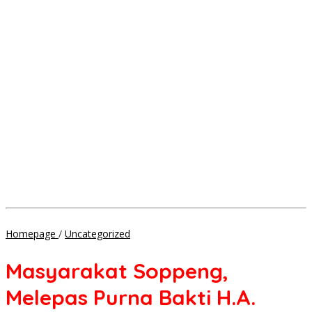
Masyarakat
Homepage
/
Uncategorized
Soppeng,
Melepas
Masyarakat Soppeng,
Purna
Bakti
Melepas Purna Bakti H.A.
H.A.