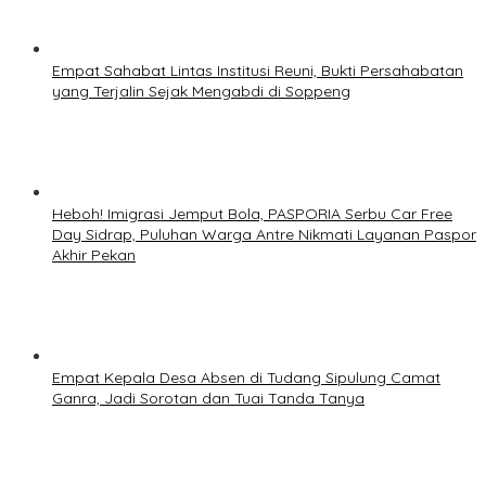
Empat Sahabat Lintas Institusi Reuni, Bukti Persahabatan
yang Terjalin Sejak Mengabdi di Soppeng
Heboh! Imigrasi Jemput Bola, PASPORIA Serbu Car Free
Day Sidrap, Puluhan Warga Antre Nikmati Layanan Paspor
Akhir Pekan
Empat Kepala Desa Absen di Tudang Sipulung Camat
Ganra, Jadi Sorotan dan Tuai Tanda Tanya