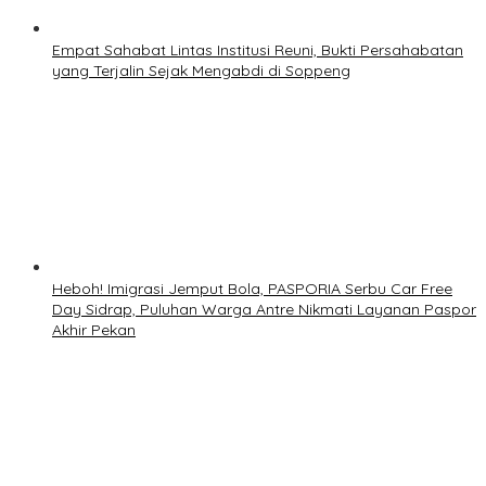
Empat Sahabat Lintas Institusi Reuni, Bukti Persahabatan
yang Terjalin Sejak Mengabdi di Soppeng
Heboh! Imigrasi Jemput Bola, PASPORIA Serbu Car Free
Day Sidrap, Puluhan Warga Antre Nikmati Layanan Paspor
Akhir Pekan