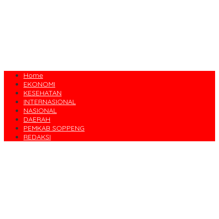
Home
EKONOMI
KESEHATAN
INTERNASIONAL
NASIONAL
DAERAH
PEMKAB SOPPENG
REDAKSI