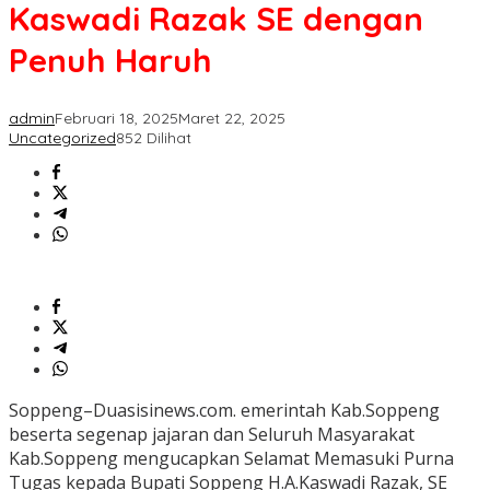
Kaswadi
Kaswadi Razak SE dengan
Razak
SE
Penuh Haruh
dengan
Penuh
Haruh
admin
Februari 18, 2025
Maret 22, 2025
Uncategorized
852 Dilihat
Soppeng–Duasisinews.com. emerintah Kab.Soppeng
beserta segenap jajaran dan Seluruh Masyarakat
Kab.Soppeng mengucapkan Selamat Memasuki Purna
Tugas kepada Bupati Soppeng H.A.Kaswadi Razak, SE