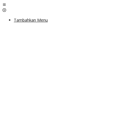
Lewati
ke
konten
Tambahkan Menu