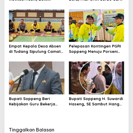
Persahabatan yang Terjalin
Free Day Sidrap, Puluhan
Sejak Mengabdi di Soppeng
Warga Antre Nikmati
Layanan Paspor Akhir
Pekan
Empat Kepala Desa Absen
Pelepasan Kontingen PGRI
di Tudang Sipulung Camat
Soppeng Menuju Porseni
Ganra, Jadi Sorotan dan
2026, Bupati: Junjung
Tuai Tanda Tanya
Sportivitas dan Harumkan
Nama Bumi Latemmamala
Bupati Soppeng Beri
Bupati Soppeng H. Suwardi
Kebijakan Guru Bekerja
Haseng, SE Sambut Hangat
dari Rumah Saat Libur
Kepulangan Jamaah Haji
Sekolah, Tetap Jalankan
Kloter 21
Tugas ASN
Tinggalkan Balasan