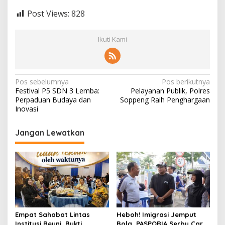
Post Views:
828
Ikuti Kami
Navigasi
Pos sebelumnya
Pos berikutnya
Festival P5 SDN 3 Lemba:
Pelayanan Publik, Polres
pos
Perpaduan Budaya dan
Soppeng Raih Penghargaan
Inovasi
Jangan Lewatkan
Empat Sahabat Lintas
Heboh! Imigrasi Jemput
Institusi Reuni, Bukti
Bola, PASPORIA Serbu Car