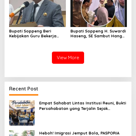
Bupati Soppeng Beri
Bupati Soppeng H. Suwardi
Kebijakan Guru Bekerja
Haseng, SE Sambut Hangat
dari Rumah Saat Libur
Kepulangan Jamaah Haji
Sekolah, Tetap Jalankan
Kloter 21
Tugas ASN
View More
Recent Post
Empat Sahabat Lintas Institusi Reuni, Bukti
Persahabatan yang Terjalin Sejak
Mengabdi di Soppeng
Heboh! Imigrasi Jemput Bola, PASPORIA