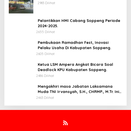
Siapa.
2983 Dilihat
Pelantikkan HMI Cabang Soppeng Periode
2024-2025.
2655 Dilihat
Pembukaan Ramadhan Fest, Inovasi
Pelaku Usaha Di Kabupaten Soppeng.
2605 Dilihat
Ketua LSM Ampera Angkat Bicara Soal
Deadlock KPU Kabupaten Soppeng.
2486 Dilihat
Mengakhiri masa Jabatan Laksamana
Muda TNI Irvansyah, S.H., CHRMP., M.Tr. Ini
Pesannya.
2463 Dilihat