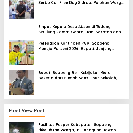
Serbu Car Free Day Sidrap, Puluhan Warga
Antre Nikmati Layanan Paspor Akhir Pekan
Empat Kepala Desa Absen di Tudang
Sipulung Camat Ganra, Jadi Sorotan dan
Tuai Tanda Tanya
Pelepasan Kontingen PGRI Soppeng
Menuju Porseni 2026, Bupati: Junjung
Sportivitas dan Harumkan Nama Bumi
Latemmamala
Bupati Soppeng Beri Kebijakan Guru
Bekerja dari Rumah Saat Libur Sekolah,
Tetap Jalankan Tugas ASN
Most View Post
Fasilitas Pusper Kabupaten Soppeng
dikeluhkan Warga, ini Tanggung Jawab