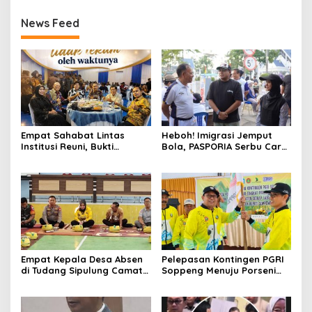
News Feed
Empat Sahabat Lintas
Heboh! Imigrasi Jemput
Institusi Reuni, Bukti
Bola, PASPORIA Serbu Car
Persahabatan yang Terjalin
Free Day Sidrap, Puluhan
Sejak Mengabdi di Soppeng
Warga Antre Nikmati
Layanan Paspor Akhir
Pekan
Empat Kepala Desa Absen
Pelepasan Kontingen PGRI
di Tudang Sipulung Camat
Soppeng Menuju Porseni
Ganra, Jadi Sorotan dan
2026, Bupati: Junjung
Tuai Tanda Tanya
Sportivitas dan Harumkan
Nama Bumi Latemmamala