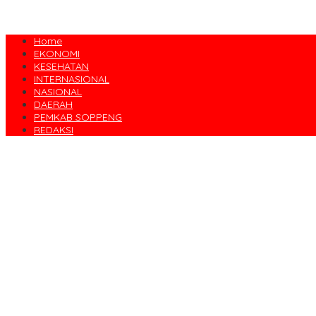
Home
EKONOMI
KESEHATAN
INTERNASIONAL
NASIONAL
DAERAH
PEMKAB SOPPENG
REDAKSI