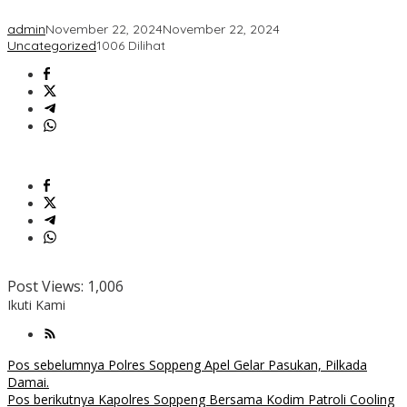
2024
admin
November 22, 2024
November 22, 2024
Uncategorized
1006 Dilihat
Post Views:
1,006
Ikuti Kami
Navigasi
Pos sebelumnya
Polres Soppeng Apel Gelar Pasukan, Pilkada
Damai.
pos
Pos berikutnya
Kapolres Soppeng Bersama Kodim Patroli Cooling