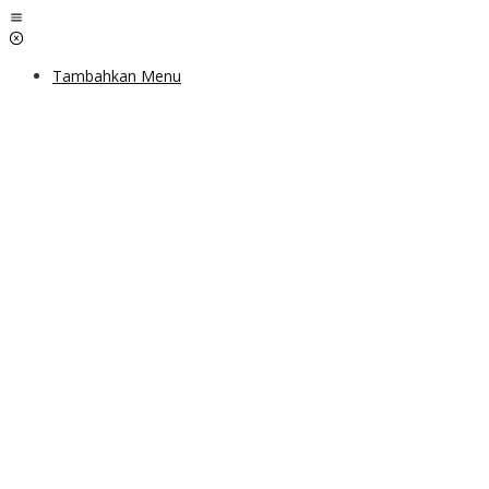
Lewati
ke
konten
Tambahkan Menu