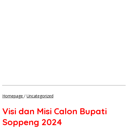
Visi
Homepage
/
Uncategorized
dan
Misi
Visi dan Misi Calon Bupati
Calon
Bupati
Soppeng 2024
Soppeng