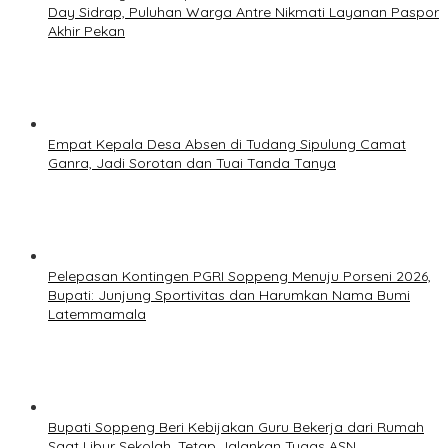
Day Sidrap, Puluhan Warga Antre Nikmati Layanan Paspor
Akhir Pekan
Empat Kepala Desa Absen di Tudang Sipulung Camat
Ganra, Jadi Sorotan dan Tuai Tanda Tanya
Pelepasan Kontingen PGRI Soppeng Menuju Porseni 2026,
Bupati: Junjung Sportivitas dan Harumkan Nama Bumi
Latemmamala
Bupati Soppeng Beri Kebijakan Guru Bekerja dari Rumah
Saat Libur Sekolah, Tetap Jalankan Tugas ASN