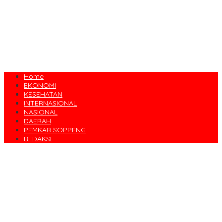
Home
EKONOMI
KESEHATAN
INTERNASIONAL
NASIONAL
DAERAH
PEMKAB SOPPENG
REDAKSI