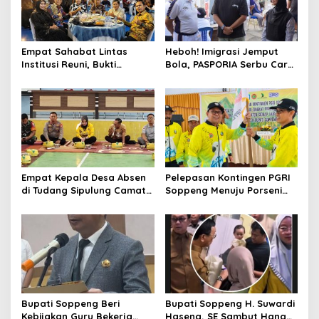
Empat Sahabat Lintas
Heboh! Imigrasi Jemput
Institusi Reuni, Bukti
Bola, PASPORIA Serbu Car
Persahabatan yang Terjalin
Free Day Sidrap, Puluhan
Sejak Mengabdi di Soppeng
Warga Antre Nikmati
Layanan Paspor Akhir
Pekan
Empat Kepala Desa Absen
Pelepasan Kontingen PGRI
di Tudang Sipulung Camat
Soppeng Menuju Porseni
Ganra, Jadi Sorotan dan
2026, Bupati: Junjung
Tuai Tanda Tanya
Sportivitas dan Harumkan
Nama Bumi Latemmamala
Bupati Soppeng Beri
Bupati Soppeng H. Suwardi
Kebijakan Guru Bekerja
Haseng, SE Sambut Hangat