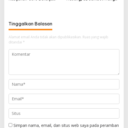
dari Rumah Saat Libur
Kepulangan Jamaah Haji
Sekolah, Tetap Jalankan
Kloter 21
Tugas ASN
Tinggalkan Balasan
Alamat email Anda tidak akan dipublikasikan.
Ruas yang wajib
ditandai
*
Simpan nama, email, dan situs web saya pada peramban