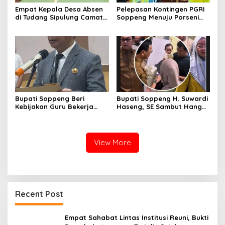
Empat Kepala Desa Absen
Pelepasan Kontingen PGRI
di Tudang Sipulung Camat
Soppeng Menuju Porseni
Ganra, Jadi Sorotan dan
2026, Bupati: Junjung
Tuai Tanda Tanya
Sportivitas dan Harumkan
Nama Bumi Latemmamala
Bupati Soppeng Beri
Bupati Soppeng H. Suwardi
Kebijakan Guru Bekerja
Haseng, SE Sambut Hangat
dari Rumah Saat Libur
Kepulangan Jamaah Haji
Sekolah, Tetap Jalankan
Kloter 21
Tugas ASN
View More
Recent Post
Empat Sahabat Lintas Institusi Reuni, Bukti