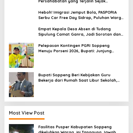
Persahabatan yang Terjalin Sejak
Mengabdi di Soppeng
Heboh! Imigrasi Jemput Bola, PASPORIA
Serbu Car Free Day Sidrap, Puluhan Warga
Antre Nikmati Layanan Paspor Akhir Pekan
Empat Kepala Desa Absen di Tudang
Sipulung Camat Ganra, Jadi Sorotan dan
Tuai Tanda Tanya
Pelepasan Kontingen PGRI Soppeng
Menuju Porseni 2026, Bupati: Junjung
Sportivitas dan Harumkan Nama Bumi
Latemmamala
Bupati Soppeng Beri Kebijakan Guru
Bekerja dari Rumah Saat Libur Sekolah,
Tetap Jalankan Tugas ASN
Most View Post
Fasilitas Pusper Kabupaten Soppeng
dikeluhkan Warga, ini Tanggung Jawab