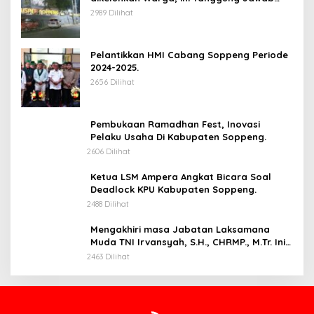
Siapa.
2989 Dilihat
Pelantikkan HMI Cabang Soppeng Periode
2024-2025.
2656 Dilihat
Pembukaan Ramadhan Fest, Inovasi
Pelaku Usaha Di Kabupaten Soppeng.
2606 Dilihat
Ketua LSM Ampera Angkat Bicara Soal
Deadlock KPU Kabupaten Soppeng.
2488 Dilihat
Mengakhiri masa Jabatan Laksamana
Muda TNI Irvansyah, S.H., CHRMP., M.Tr. Ini
Pesannya.
2463 Dilihat