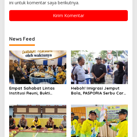
ini untuk komentar saya berikutnya.
News Feed
Empat Sahabat Lintas
Heboh! Imigrasi Jemput
Institusi Reuni, Bukti
Bola, PASPORIA Serbu Car
Persahabatan yang Terjalin
Free Day Sidrap, Puluhan
Sejak Mengabdi di Soppeng
Warga Antre Nikmati
Layanan Paspor Akhir
Pekan