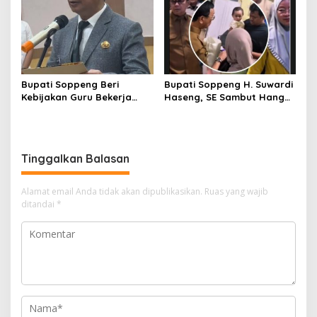
Nama Bumi Latemmamala
Bupati Soppeng Beri
Bupati Soppeng H. Suwardi
Kebijakan Guru Bekerja
Haseng, SE Sambut Hangat
dari Rumah Saat Libur
Kepulangan Jamaah Haji
Sekolah, Tetap Jalankan
Kloter 21
Tugas ASN
Tinggalkan Balasan
Alamat email Anda tidak akan dipublikasikan.
Ruas yang wajib
ditandai
*