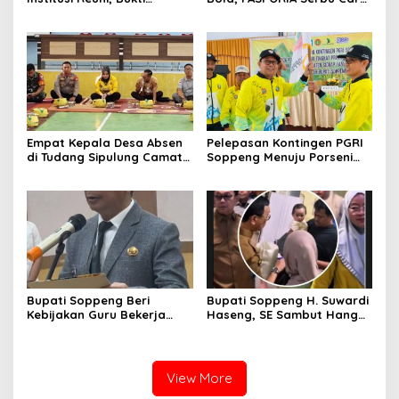
Persahabatan yang Terjalin
Free Day Sidrap, Puluhan
Sejak Mengabdi di Soppeng
Warga Antre Nikmati
Layanan Paspor Akhir
Pekan
Empat Kepala Desa Absen
Pelepasan Kontingen PGRI
di Tudang Sipulung Camat
Soppeng Menuju Porseni
Ganra, Jadi Sorotan dan
2026, Bupati: Junjung
Tuai Tanda Tanya
Sportivitas dan Harumkan
Nama Bumi Latemmamala
Bupati Soppeng Beri
Bupati Soppeng H. Suwardi
Kebijakan Guru Bekerja
Haseng, SE Sambut Hangat
dari Rumah Saat Libur
Kepulangan Jamaah Haji
Sekolah, Tetap Jalankan
Kloter 21
Tugas ASN
View More