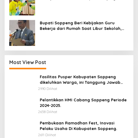
Sportivitas dan Harumkan Nama Bumi
Latemmamala
Bupati Soppeng Beri Kebijakan Guru
Bekerja dari Rumah Saat Libur Sekolah,
Tetap Jalankan Tugas ASN
Most View Post
Fasilitas Pusper Kabupaten Soppeng
dikeluhkan Warga, ini Tanggung Jawab
Siapa.
2990 Dilihat
Pelantikkan HMI Cabang Soppeng Periode
2024-2025.
2658 Dilihat
Pembukaan Ramadhan Fest, Inovasi
Pelaku Usaha Di Kabupaten Soppeng.
2611 Dilihat