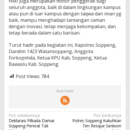
HMI juga merupakan motor penggerak bagi
seluruh anggota, baik di dalam lingkungan kampus
atau pun di luar kampus dengan taqwa dan iman yg
baik, mampu menghadapi tantangan zaman
dengan inovasi, tetap menjaga kekompakan, dan
tetap berada dalam satu barisan.
Turut hadir pada kegiatan ini, Kapolres Soppeng,
Dandim 1423 Watansoppeng, Anggota
Forkopimda, Ketua KPU Kab. Soppeng, Ketua
Bawaslu Kab. Soppeng.
Post Views:
784
Ikuti Kami
Navigasi
Pos sebelumnya
Pos berikutnya
Deklarasi Pilkada Damai
Polres Soppeng Kukuhkan
pos
Soppeng Pererat Tali
Tim Resque Senkom