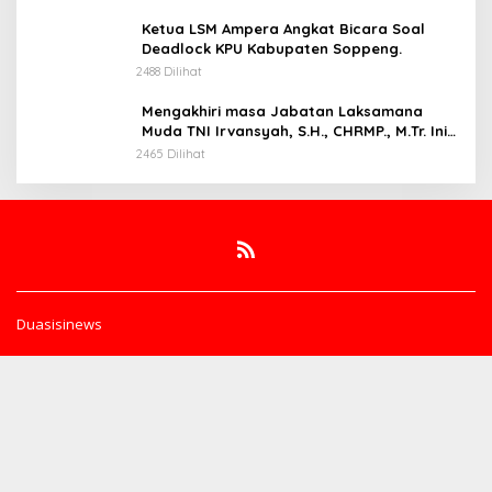
Ketua LSM Ampera Angkat Bicara Soal
Deadlock KPU Kabupaten Soppeng.
2488 Dilihat
Mengakhiri masa Jabatan Laksamana
Muda TNI Irvansyah, S.H., CHRMP., M.Tr. Ini
Pesannya.
2465 Dilihat
Duasisinews