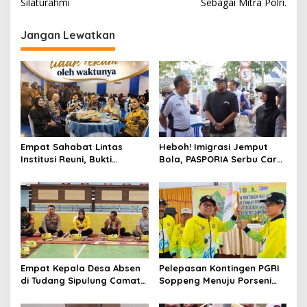
Silaturahmi
Sebagai Mitra Polri.
Jangan Lewatkan
Empat Sahabat Lintas
Heboh! Imigrasi Jemput
Institusi Reuni, Bukti
Bola, PASPORIA Serbu Car
Persahabatan yang Terjalin
Free Day Sidrap, Puluhan
Sejak Mengabdi di Soppeng
Warga Antre Nikmati
Layanan Paspor Akhir
Pekan
Empat Kepala Desa Absen
Pelepasan Kontingen PGRI
di Tudang Sipulung Camat
Soppeng Menuju Porseni
Ganra, Jadi Sorotan dan
2026, Bupati: Junjung
Tuai Tanda Tanya
Sportivitas dan Harumkan