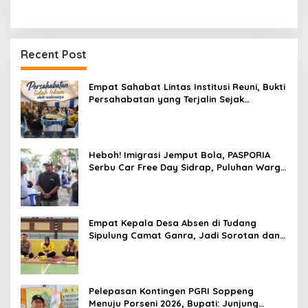
Recent Post
Empat Sahabat Lintas Institusi Reuni, Bukti
Persahabatan yang Terjalin Sejak
Mengabdi di Soppeng
Heboh! Imigrasi Jemput Bola, PASPORIA
Serbu Car Free Day Sidrap, Puluhan Warga
Antre Nikmati Layanan Paspor Akhir Pekan
Empat Kepala Desa Absen di Tudang
Sipulung Camat Ganra, Jadi Sorotan dan
Tuai Tanda Tanya
Pelepasan Kontingen PGRI Soppeng
Menuju Porseni 2026, Bupati: Junjung