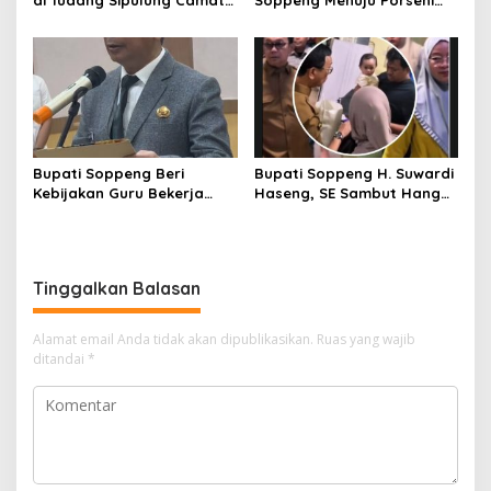
Ganra, Jadi Sorotan dan
2026, Bupati: Junjung
Tuai Tanda Tanya
Sportivitas dan Harumkan
Nama Bumi Latemmamala
Bupati Soppeng Beri
Bupati Soppeng H. Suwardi
Kebijakan Guru Bekerja
Haseng, SE Sambut Hangat
dari Rumah Saat Libur
Kepulangan Jamaah Haji
Sekolah, Tetap Jalankan
Kloter 21
Tugas ASN
Tinggalkan Balasan
Alamat email Anda tidak akan dipublikasikan.
Ruas yang wajib
ditandai
*