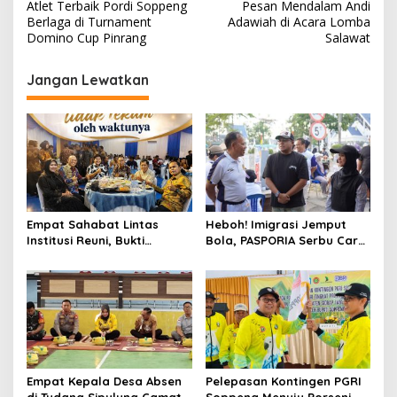
Atlet Terbaik Pordi Soppeng
Pesan Mendalam Andi
pos
Berlaga di Turnament
Adawiah di Acara Lomba
Domino Cup Pinrang
Salawat
Jangan Lewatkan
Empat Sahabat Lintas
Heboh! Imigrasi Jemput
Institusi Reuni, Bukti
Bola, PASPORIA Serbu Car
Persahabatan yang Terjalin
Free Day Sidrap, Puluhan
Sejak Mengabdi di Soppeng
Warga Antre Nikmati
Layanan Paspor Akhir
Pekan
Empat Kepala Desa Absen
Pelepasan Kontingen PGRI
di Tudang Sipulung Camat
Soppeng Menuju Porseni