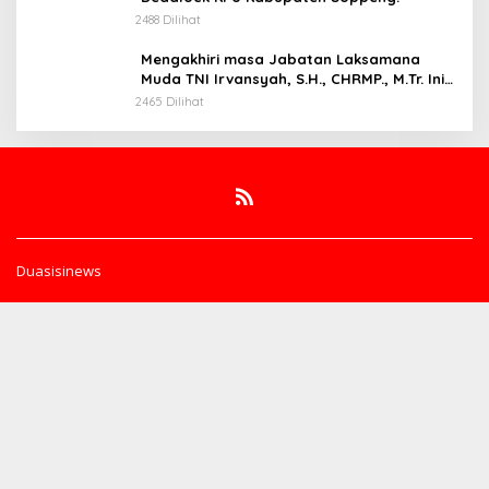
2488 Dilihat
Mengakhiri masa Jabatan Laksamana
Muda TNI Irvansyah, S.H., CHRMP., M.Tr. Ini
Pesannya.
2465 Dilihat
Duasisinews