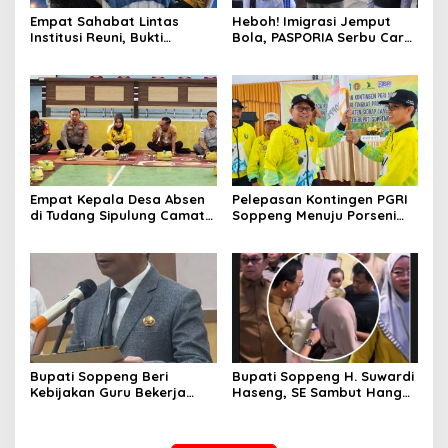
Empat Sahabat Lintas
Heboh! Imigrasi Jemput
Institusi Reuni, Bukti
Bola, PASPORIA Serbu Car
Persahabatan yang Terjalin
Free Day Sidrap, Puluhan
Sejak Mengabdi di Soppeng
Warga Antre Nikmati
Layanan Paspor Akhir
Pekan
Empat Kepala Desa Absen
Pelepasan Kontingen PGRI
di Tudang Sipulung Camat
Soppeng Menuju Porseni
Ganra, Jadi Sorotan dan
2026, Bupati: Junjung
Tuai Tanda Tanya
Sportivitas dan Harumkan
Nama Bumi Latemmamala
Bupati Soppeng Beri
Bupati Soppeng H. Suwardi
Kebijakan Guru Bekerja
Haseng, SE Sambut Hangat
dari Rumah Saat Libur
Kepulangan Jamaah Haji
Sekolah, Tetap Jalankan
Kloter 21
Tugas ASN