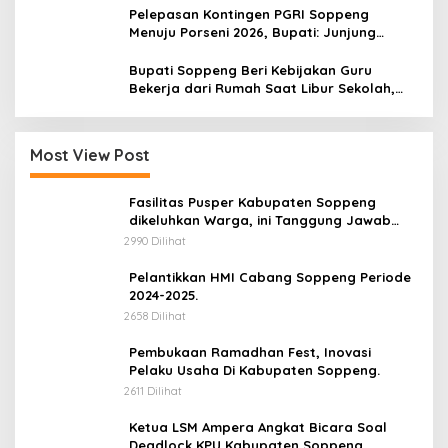
Pelepasan Kontingen PGRI Soppeng
Menuju Porseni 2026, Bupati: Junjung
Sportivitas dan Harumkan Nama Bumi
Latemmamala
Bupati Soppeng Beri Kebijakan Guru
Bekerja dari Rumah Saat Libur Sekolah,
Tetap Jalankan Tugas ASN
Most View Post
Fasilitas Pusper Kabupaten Soppeng
dikeluhkan Warga, ini Tanggung Jawab
Siapa.
2990 Dilihat
Pelantikkan HMI Cabang Soppeng Periode
2024-2025.
2658 Dilihat
Pembukaan Ramadhan Fest, Inovasi
Pelaku Usaha Di Kabupaten Soppeng.
2611 Dilihat
Ketua LSM Ampera Angkat Bicara Soal
Deadlock KPU Kabupaten Soppeng.