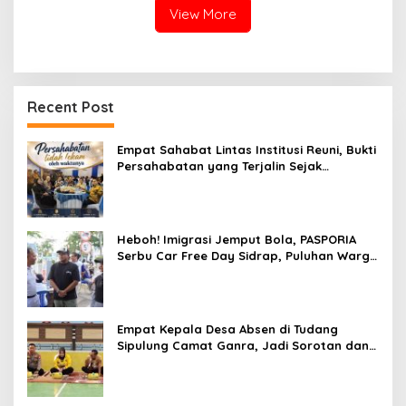
View More
Recent Post
Empat Sahabat Lintas Institusi Reuni, Bukti
Persahabatan yang Terjalin Sejak
Mengabdi di Soppeng
Heboh! Imigrasi Jemput Bola, PASPORIA
Serbu Car Free Day Sidrap, Puluhan Warga
Antre Nikmati Layanan Paspor Akhir Pekan
Empat Kepala Desa Absen di Tudang
Sipulung Camat Ganra, Jadi Sorotan dan
Tuai Tanda Tanya