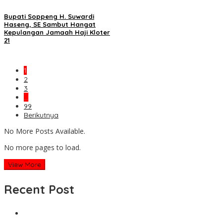
Bupati Soppeng H. Suwardi
Haseng, SE Sambut Hangat
Kepulangan Jamaah Haji Kloter
21
1
2
3
…
99
Berikutnya
No More Posts Available.
No more pages to load.
View More
Recent Post