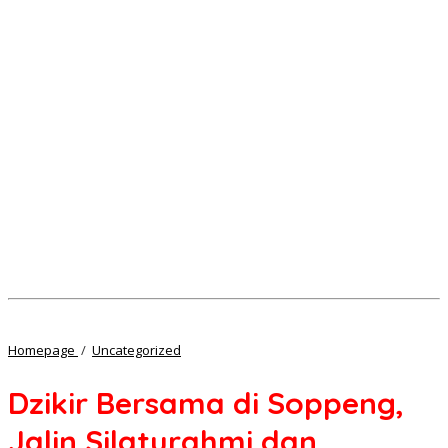
Dzikir
Homepage
/
Uncategorized
Bersama
di
Dzikir Bersama di Soppeng,
Soppeng,
Jalin
Jalin Silaturahmi dan
Silaturahmi