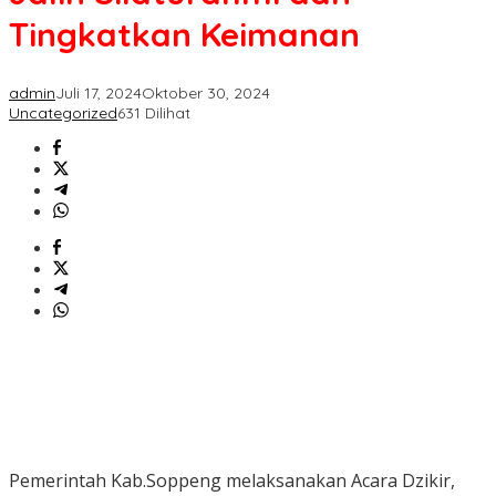
dan
Tingkatkan Keimanan
Tingkatkan
Keimanan
admin
Juli 17, 2024
Oktober 30, 2024
Uncategorized
631 Dilihat
Pemerintah Kab.Soppeng melaksanakan Acara Dzikir,