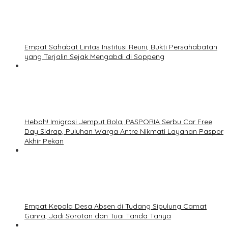
Empat Sahabat Lintas Institusi Reuni, Bukti Persahabatan
yang Terjalin Sejak Mengabdi di Soppeng
Heboh! Imigrasi Jemput Bola, PASPORIA Serbu Car Free
Day Sidrap, Puluhan Warga Antre Nikmati Layanan Paspor
Akhir Pekan
Empat Kepala Desa Absen di Tudang Sipulung Camat
Ganra, Jadi Sorotan dan Tuai Tanda Tanya