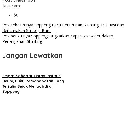
Post Views:
631
Ikuti Kami
Navigasi
Pos sebelumnya
Soppeng Pacu Penurunan Stunting, Evaluasi dan
Rencanakan Strategi Baru
pos
Pos berikutnya
Soppeng Tingkatkan Kapasitas Kader dalam
Penanganan Stunting
Jangan Lewatkan
Empat Sahabat Lintas Institusi
Reuni, Bukti Persahabatan yang
Terjalin Sejak Mengabdi di
Soppeng