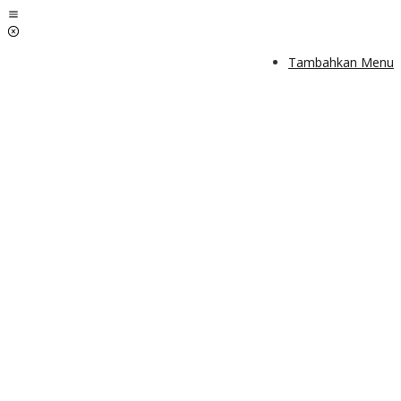
Lewati
ke
konten
Tambahkan Menu