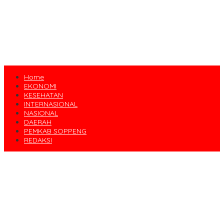
Home
EKONOMI
KESEHATAN
INTERNASIONAL
NASIONAL
DAERAH
PEMKAB SOPPENG
REDAKSI