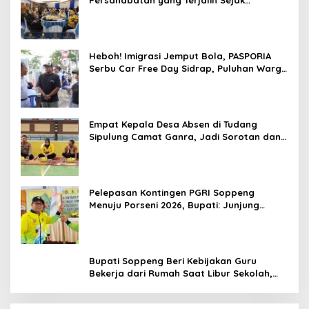
Mengabdi di Soppeng
Heboh! Imigrasi Jemput Bola, PASPORIA
Serbu Car Free Day Sidrap, Puluhan Warga
Antre Nikmati Layanan Paspor Akhir Pekan
Empat Kepala Desa Absen di Tudang
Sipulung Camat Ganra, Jadi Sorotan dan
Tuai Tanda Tanya
Pelepasan Kontingen PGRI Soppeng
Menuju Porseni 2026, Bupati: Junjung
Sportivitas dan Harumkan Nama Bumi
Latemmamala
Bupati Soppeng Beri Kebijakan Guru
Bekerja dari Rumah Saat Libur Sekolah,
Tetap Jalankan Tugas ASN