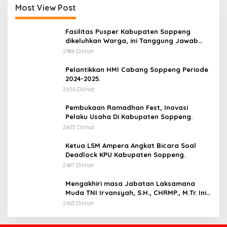
Most View Post
Fasilitas Pusper Kabupaten Soppeng
dikeluhkan Warga, ini Tanggung Jawab
Siapa.
2986 Dilihat
Pelantikkan HMI Cabang Soppeng Periode
2024-2025.
2656 Dilihat
Pembukaan Ramadhan Fest, Inovasi
Pelaku Usaha Di Kabupaten Soppeng.
2605 Dilihat
Ketua LSM Ampera Angkat Bicara Soal
Deadlock KPU Kabupaten Soppeng.
2487 Dilihat
Mengakhiri masa Jabatan Laksamana
Muda TNI Irvansyah, S.H., CHRMP., M.Tr. Ini
Pesannya.
2463 Dilihat