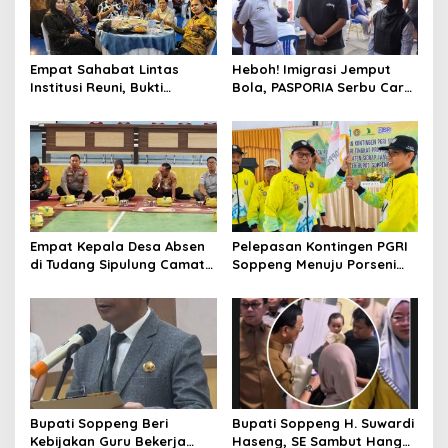
Empat Sahabat Lintas
Heboh! Imigrasi Jemput
Institusi Reuni, Bukti
Bola, PASPORIA Serbu Car
Persahabatan yang Terjalin
Free Day Sidrap, Puluhan
Sejak Mengabdi di Soppeng
Warga Antre Nikmati
Layanan Paspor Akhir
Pekan
Empat Kepala Desa Absen
Pelepasan Kontingen PGRI
di Tudang Sipulung Camat
Soppeng Menuju Porseni
Ganra, Jadi Sorotan dan
2026, Bupati: Junjung
Tuai Tanda Tanya
Sportivitas dan Harumkan
Nama Bumi Latemmamala
Bupati Soppeng Beri
Bupati Soppeng H. Suwardi
Kebijakan Guru Bekerja
Haseng, SE Sambut Hangat