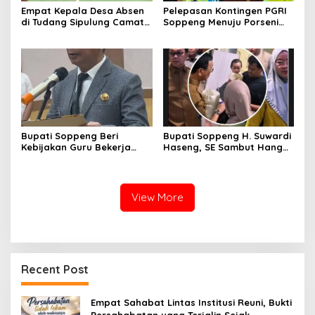
Empat Kepala Desa Absen
Pelepasan Kontingen PGRI
di Tudang Sipulung Camat
Soppeng Menuju Porseni
Ganra, Jadi Sorotan dan
2026, Bupati: Junjung
Tuai Tanda Tanya
Sportivitas dan Harumkan
Nama Bumi Latemmamala
Bupati Soppeng Beri
Bupati Soppeng H. Suwardi
Kebijakan Guru Bekerja
Haseng, SE Sambut Hangat
dari Rumah Saat Libur
Kepulangan Jamaah Haji
Sekolah, Tetap Jalankan
Kloter 21
Tugas ASN
View More
Recent Post
Empat Sahabat Lintas Institusi Reuni, Bukti
Persahabatan yang Terjalin Sejak