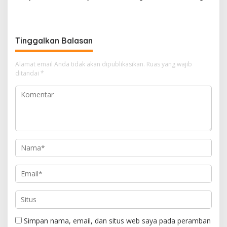
dari Rumah Saat Libur
Kepulangan Jamaah Haji
Sekolah, Tetap Jalankan
Kloter 21
Tugas ASN
Tinggalkan Balasan
Alamat email Anda tidak akan dipublikasikan.
Ruas yang wajib
ditandai
*
Simpan nama, email, dan situs web saya pada peramban