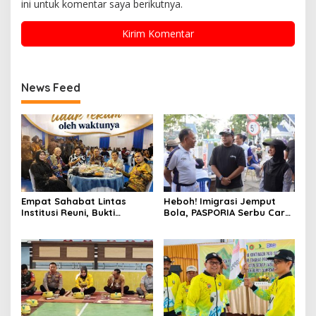
ini untuk komentar saya berikutnya.
News Feed
Empat Sahabat Lintas
Heboh! Imigrasi Jemput
Institusi Reuni, Bukti
Bola, PASPORIA Serbu Car
Persahabatan yang Terjalin
Free Day Sidrap, Puluhan
Sejak Mengabdi di Soppeng
Warga Antre Nikmati
Layanan Paspor Akhir
Pekan