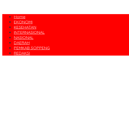
Home
EKONOMI
KESEHATAN
INTERNASIONAL
NASIONAL
DAERAH
PEMKAB SOPPENG
REDAKSI