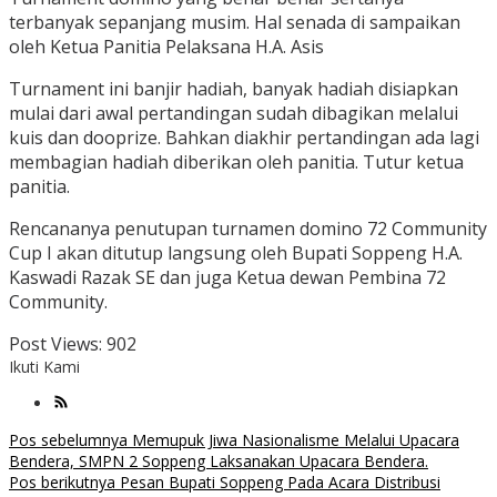
terbanyak sepanjang musim. Hal senada di sampaikan
oleh Ketua Panitia Pelaksana H.A. Asis
Turnament ini banjir hadiah, banyak hadiah disiapkan
mulai dari awal pertandingan sudah dibagikan melalui
kuis dan dooprize. Bahkan diakhir pertandingan ada lagi
membagian hadiah diberikan oleh panitia. Tutur ketua
panitia.
Rencananya penutupan turnamen domino 72 Community
Cup I akan ditutup langsung oleh Bupati Soppeng H.A.
Kaswadi Razak SE dan juga Ketua dewan Pembina 72
Community.
Post Views:
902
Ikuti Kami
Navigasi
Pos sebelumnya
Memupuk Jiwa Nasionalisme Melalui Upacara
Bendera, SMPN 2 Soppeng Laksanakan Upacara Bendera.
pos
Pos berikutnya
Pesan Bupati Soppeng Pada Acara Distribusi