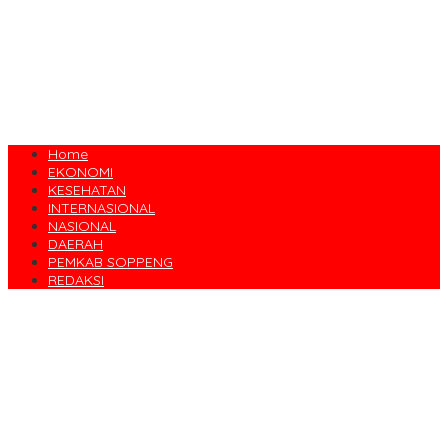
Home
EKONOMI
KESEHATAN
INTERNASIONAL
NASIONAL
DAERAH
PEMKAB SOPPENG
REDAKSI