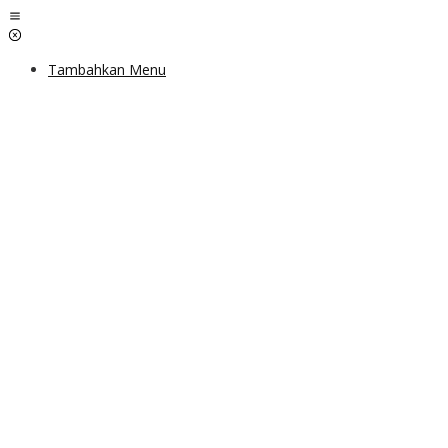
Lewati
ke
konten
Tambahkan Menu