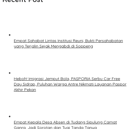
Empat Sahabat Lintas Institusi Reuni, Bukti Persahabatan
yang Terjalin Sejak Mengabdi di Soppeng
Heboh! Imigrasi Jemput Bola, PASPORIA Serbu Car Free
Day Sidrap, Puluhan Warga Antre Nikmati Layanan Paspor
Akhir Pekan
Empat Kepala Desa Absen di Tudang Sipulung Camat
Ganra, Jadi Sorotan dan Tuai Tanda Tanya