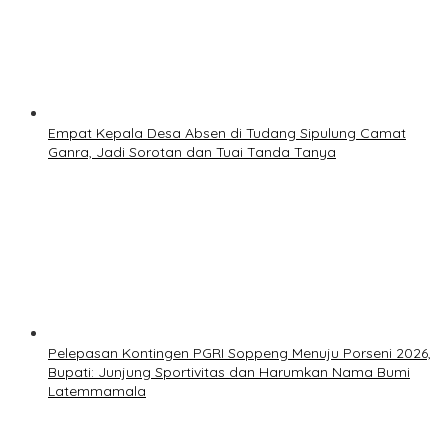
Empat Kepala Desa Absen di Tudang Sipulung Camat
Ganra, Jadi Sorotan dan Tuai Tanda Tanya
Pelepasan Kontingen PGRI Soppeng Menuju Porseni 2026,
Bupati: Junjung Sportivitas dan Harumkan Nama Bumi
Latemmamala