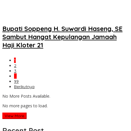
Bupati Soppeng H. Suwardi Haseng, SE
Sambut Hangat Kepulangan Jamaah
Haji Kloter 21
1
2
3
…
99
Berikutnya
No More Posts Available.
No more pages to load.
View More
Recent Post