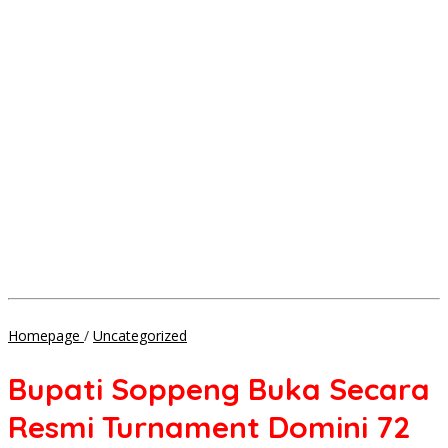
Bupati
Homepage
/
Uncategorized
Soppeng
Buka
Bupati Soppeng Buka Secara
Secara
Resmi
Resmi Turnament Domini 72
Turnament