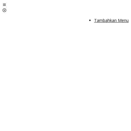
Lewati
ke
konten
Tambahkan Menu