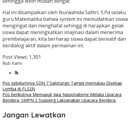
sehingga lebih mudah diingat.
Hal ini disampaikan oleh Nurwahida Safitri, S.Pd selaku
guru Matematika bahwa system ini memudahkan siswa
mengingat dan menghafal sehingg di harapkan gelak
siswa dapat meningkatkan imajinasi dalam menerima
prembelajaran, kita berharap siswa dapat bereatif dan
berdialog aktif dalam permainan ini.
Post Views:
1,301
Ikuti Kami
Navigasi
Pos sebelumnya
SDN 7 Salotungo Tampil memukau Disetiap
Lomba di FLS2N
pos
Pos berikutnya
Memupuk Jiwa Nasionalisme Melalui Upacara
Bendera, SMPN 2 Soppeng Laksanakan Upacara Bendera.
Jangan Lewatkan