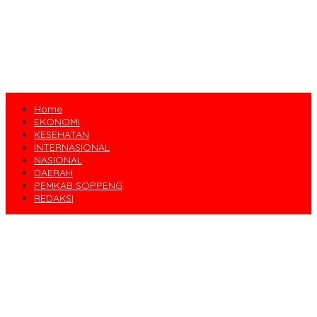
Home
EKONOMI
KESEHATAN
INTERNASIONAL
NASIONAL
DAERAH
PEMKAB SOPPENG
REDAKSI