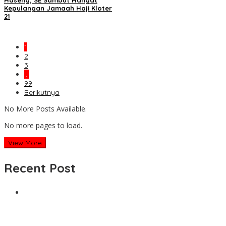
Kepulangan Jamaah Haji Kloter
21
1
2
3
…
99
Berikutnya
No More Posts Available.
No more pages to load.
View More
Recent Post