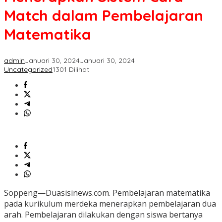
Card
Match dalam Pembelajaran
Match
dalam
Matematika
Pembelajaran
Matematika
admin
Januari 30, 2024
Januari 30, 2024
Uncategorized
1301 Dilihat
Soppeng—Duasisinews.com. Pembelajaran matematika
pada kurikulum merdeka menerapkan pembelajaran dua
arah. Pembelajaran dilakukan dengan siswa bertanya