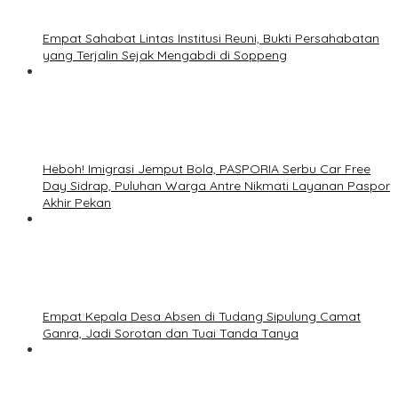
Empat Sahabat Lintas Institusi Reuni, Bukti Persahabatan
yang Terjalin Sejak Mengabdi di Soppeng
Heboh! Imigrasi Jemput Bola, PASPORIA Serbu Car Free
Day Sidrap, Puluhan Warga Antre Nikmati Layanan Paspor
Akhir Pekan
Empat Kepala Desa Absen di Tudang Sipulung Camat
Ganra, Jadi Sorotan dan Tuai Tanda Tanya