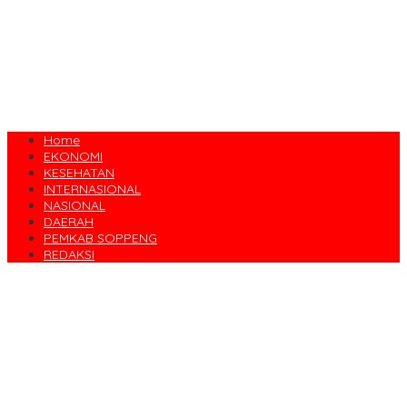
Home
EKONOMI
KESEHATAN
INTERNASIONAL
NASIONAL
DAERAH
PEMKAB SOPPENG
REDAKSI