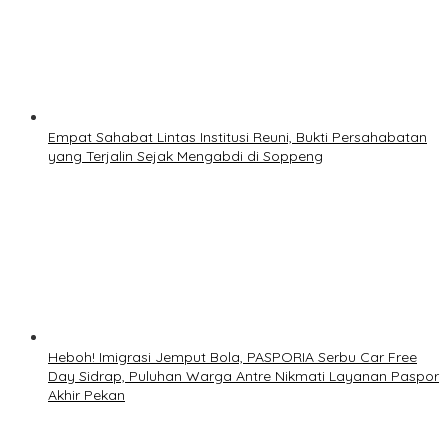
Empat Sahabat Lintas Institusi Reuni, Bukti Persahabatan
yang Terjalin Sejak Mengabdi di Soppeng
Heboh! Imigrasi Jemput Bola, PASPORIA Serbu Car Free
Day Sidrap, Puluhan Warga Antre Nikmati Layanan Paspor
Akhir Pekan