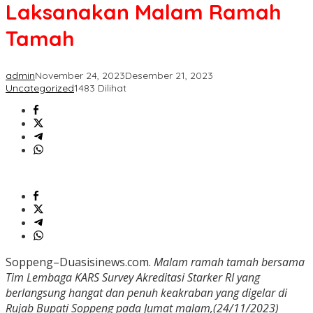
Laksanakan
Laksanakan Malam Ramah
Malam
Ramah
Tamah
Tamah
admin
November 24, 2023
Desember 21, 2023
Uncategorized
1483 Dilihat
Soppeng–Duasisinews.com.
Malam ramah tamah bersama
Tim Lembaga KARS Survey Akreditasi Starker RI yang
berlangsung hangat dan penuh keakraban yang digelar di
Rujab Bupati Soppeng pada Jumat malam,(24/11/2023)