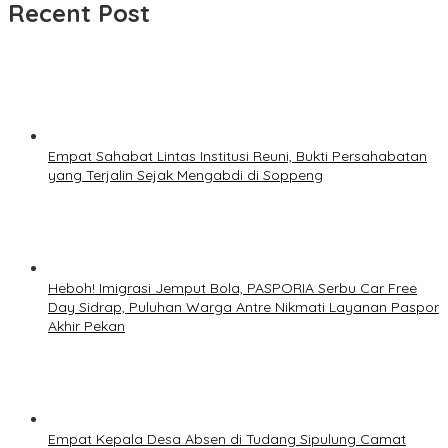
Recent Post
Empat Sahabat Lintas Institusi Reuni, Bukti Persahabatan
yang Terjalin Sejak Mengabdi di Soppeng
Heboh! Imigrasi Jemput Bola, PASPORIA Serbu Car Free
Day Sidrap, Puluhan Warga Antre Nikmati Layanan Paspor
Akhir Pekan
Empat Kepala Desa Absen di Tudang Sipulung Camat