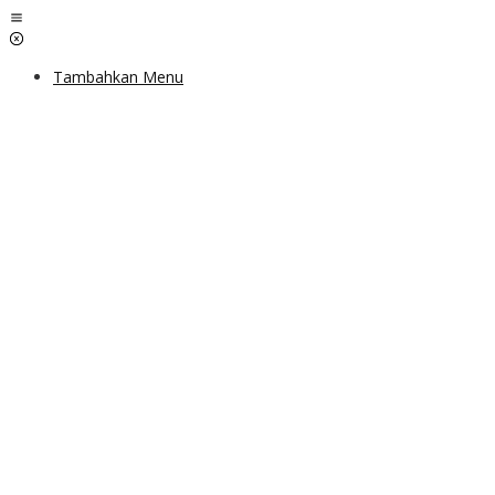
Lewati
ke
konten
Tambahkan Menu