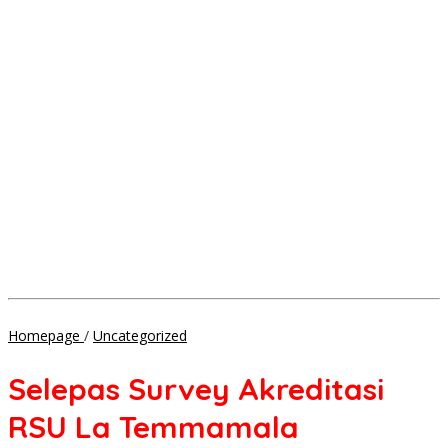
Selepas
Homepage
/
Uncategorized
Survey
Akreditasi
Selepas Survey Akreditasi
RSU
La
RSU La Temmamala
Temmamala