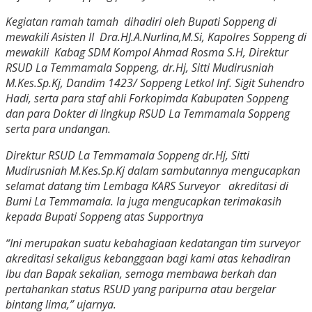
Kegiatan ramah tamah dihadiri oleh Bupati Soppeng di
mewakili Asisten II Dra.HJ.A.Nurlina,M.Si, Kapolres Soppeng di
mewakili Kabag SDM Kompol Ahmad Rosma S.H, Direktur
RSUD La Temmamala Soppeng, dr.Hj, Sitti Mudirusniah
M.Kes.Sp.Kj, Dandim 1423/ Soppeng Letkol Inf. Sigit Suhendro
Hadi, serta para staf ahli Forkopimda Kabupaten Soppeng
dan para Dokter di lingkup RSUD La Temmamala Soppeng
serta para undangan.
Direktur RSUD La Temmamala Soppeng dr.Hj, Sitti
Mudirusniah M.Kes.Sp.Kj dalam sambutannya mengucapkan
selamat datang tim Lembaga KARS Surveyor akreditasi di
Bumi La Temmamala. Ia juga mengucapkan terimakasih
kepada Bupati Soppeng atas Supportnya
“Ini merupakan suatu kebahagiaan kedatangan tim surveyor
akreditasi sekaligus kebanggaan bagi kami atas kehadiran
Ibu dan Bapak sekalian, semoga membawa berkah dan
pertahankan status RSUD yang paripurna atau bergelar
bintang lima,” ujarnya.