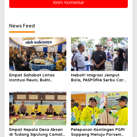
News Feed
Empat Sahabat Lintas
Heboh! Imigrasi Jemput
Institusi Reuni, Bukti
Bola, PASPORIA Serbu Car
Persahabatan yang Terjalin
Free Day Sidrap, Puluhan
Sejak Mengabdi di Soppeng
Warga Antre Nikmati
Layanan Paspor Akhir
Pekan
Empat Kepala Desa Absen
Pelepasan Kontingen PGRI
di Tudang Sipulung Camat
Soppeng Menuju Porseni