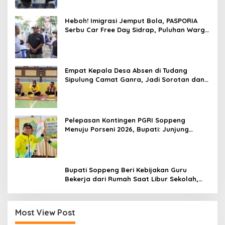
Heboh! Imigrasi Jemput Bola, PASPORIA
Serbu Car Free Day Sidrap, Puluhan Warga
Antre Nikmati Layanan Paspor Akhir Pekan
Empat Kepala Desa Absen di Tudang
Sipulung Camat Ganra, Jadi Sorotan dan
Tuai Tanda Tanya
Pelepasan Kontingen PGRI Soppeng
Menuju Porseni 2026, Bupati: Junjung
Sportivitas dan Harumkan Nama Bumi
Latemmamala
Bupati Soppeng Beri Kebijakan Guru
Bekerja dari Rumah Saat Libur Sekolah,
Tetap Jalankan Tugas ASN
Most View Post