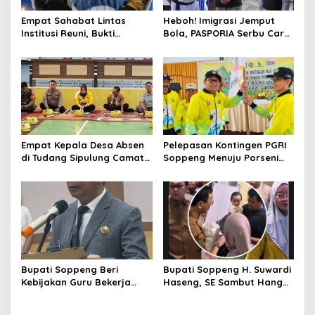
Empat Sahabat Lintas
Heboh! Imigrasi Jemput
Institusi Reuni, Bukti
Bola, PASPORIA Serbu Car
Persahabatan yang Terjalin
Free Day Sidrap, Puluhan
Sejak Mengabdi di Soppeng
Warga Antre Nikmati
Layanan Paspor Akhir
Pekan
Empat Kepala Desa Absen
Pelepasan Kontingen PGRI
di Tudang Sipulung Camat
Soppeng Menuju Porseni
Ganra, Jadi Sorotan dan
2026, Bupati: Junjung
Tuai Tanda Tanya
Sportivitas dan Harumkan
Nama Bumi Latemmamala
Bupati Soppeng Beri
Bupati Soppeng H. Suwardi
Kebijakan Guru Bekerja
Haseng, SE Sambut Hangat
dari Rumah Saat Libur
Kepulangan Jamaah Haji
Sekolah, Tetap Jalankan
Kloter 21