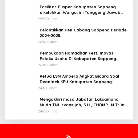
Fasilitas Pusper Kabupaten Soppeng
dikeluhkan Warga, ini Tanggung Jawab
Siapa.
2987 Dilihat
Pelantikkan HMI Cabang Soppeng Periode
2024-2025.
2656 Dilihat
Pembukaan Ramadhan Fest, Inovasi
Pelaku Usaha Di Kabupaten Soppeng.
2605 Dilihat
Ketua LSM Ampera Angkat Bicara Soal
Deadlock KPU Kabupaten Soppeng.
2488 Dilihat
Mengakhiri masa Jabatan Laksamana
Muda TNI Irvansyah, S.H., CHRMP., M.Tr. Ini
Pesannya.
2463 Dilihat