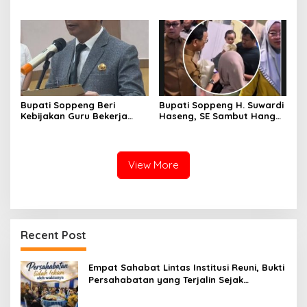
Ganra, Jadi Sorotan dan
2026, Bupati: Junjung
Tuai Tanda Tanya
Sportivitas dan Harumkan
Nama Bumi Latemmamala
Bupati Soppeng Beri
Bupati Soppeng H. Suwardi
Kebijakan Guru Bekerja
Haseng, SE Sambut Hangat
dari Rumah Saat Libur
Kepulangan Jamaah Haji
Sekolah, Tetap Jalankan
Kloter 21
Tugas ASN
View More
Recent Post
Empat Sahabat Lintas Institusi Reuni, Bukti
Persahabatan yang Terjalin Sejak
Mengabdi di Soppeng