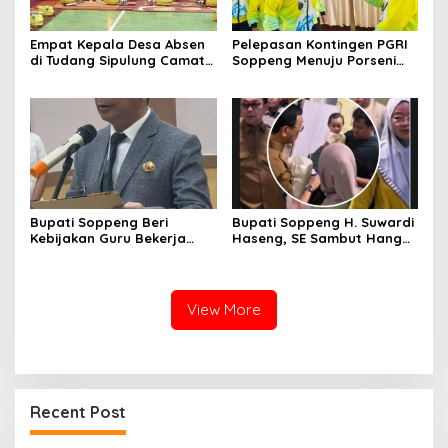
Empat Kepala Desa Absen
Pelepasan Kontingen PGRI
di Tudang Sipulung Camat
Soppeng Menuju Porseni
Ganra, Jadi Sorotan dan
2026, Bupati: Junjung
Tuai Tanda Tanya
Sportivitas dan Harumkan
Nama Bumi Latemmamala
Bupati Soppeng Beri
Bupati Soppeng H. Suwardi
Kebijakan Guru Bekerja
Haseng, SE Sambut Hangat
dari Rumah Saat Libur
Kepulangan Jamaah Haji
Sekolah, Tetap Jalankan
Kloter 21
Tugas ASN
View More
Recent Post