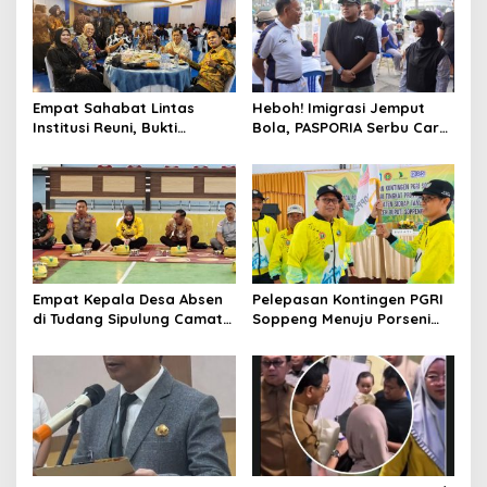
Empat Sahabat Lintas
Heboh! Imigrasi Jemput
Institusi Reuni, Bukti
Bola, PASPORIA Serbu Car
Persahabatan yang Terjalin
Free Day Sidrap, Puluhan
Sejak Mengabdi di Soppeng
Warga Antre Nikmati
Layanan Paspor Akhir
Pekan
Empat Kepala Desa Absen
Pelepasan Kontingen PGRI
di Tudang Sipulung Camat
Soppeng Menuju Porseni
Ganra, Jadi Sorotan dan
2026, Bupati: Junjung
Tuai Tanda Tanya
Sportivitas dan Harumkan
Nama Bumi Latemmamala