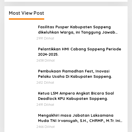
Most View Post
Fasilitas Pusper Kabupaten Soppeng
dikeluhkan Warga, ini Tanggung Jawab
Siapa.
2991 Dilihat
Pelantikkan HMI Cabang Soppeng Periode
2024-2025.
2658 Dilihat
Pembukaan Ramadhan Fest, Inovasi
Pelaku Usaha Di Kabupaten Soppeng.
2612 Dilihat
Ketua LSM Ampera Angkat Bicara Soal
Deadlock KPU Kabupaten Soppeng.
2491 Dilihat
Mengakhiri masa Jabatan Laksamana
Muda TNI Irvansyah, S.H., CHRMP., M.Tr. Ini
Pesannya.
2466 Dilihat