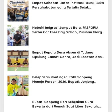
Empat Sahabat Lintas Institusi Reuni, Bukti
Persahabatan yang Terjalin Sejak
Mengabdi di Soppeng
Heboh! Imigrasi Jemput Bola, PASPORIA
Serbu Car Free Day Sidrap, Puluhan Warga
Antre Nikmati Layanan Paspor Akhir Pekan
Empat Kepala Desa Absen di Tudang
Sipulung Camat Ganra, Jadi Sorotan dan
Tuai Tanda Tanya
Pelepasan Kontingen PGRI Soppeng
Menuju Porseni 2026, Bupati: Junjung
Sportivitas dan Harumkan Nama Bumi
Latemmamala
Bupati Soppeng Beri Kebijakan Guru
Bekerja dari Rumah Saat Libur Sekolah,
Tetap Jalankan Tugas ASN