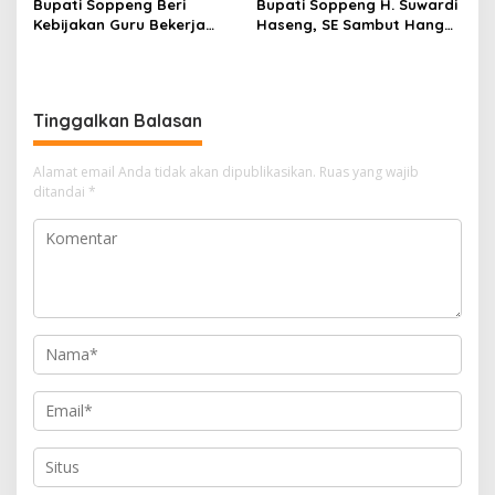
Bupati Soppeng Beri
Bupati Soppeng H. Suwardi
Kebijakan Guru Bekerja
Haseng, SE Sambut Hangat
dari Rumah Saat Libur
Kepulangan Jamaah Haji
Sekolah, Tetap Jalankan
Kloter 21
Tugas ASN
Tinggalkan Balasan
Alamat email Anda tidak akan dipublikasikan.
Ruas yang wajib
ditandai
*