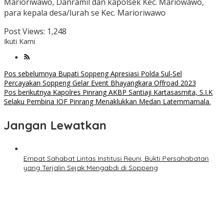
Marioriwawo, Danramil dan kapolsek Kec. Mariowawo,
para kepala desa/lurah se Kec. Marioriwawo
Post Views:
1,248
Ikuti Kami
Navigasi
Pos sebelumnya
Bupati Soppeng Apresiasi Polda Sul-Sel
Percayakan Soppeng Gelar Event Bhayangkara Offroad 2023
pos
Pos berikutnya
Kapolres Pinrang AKBP Santiaji Kartasasmita, S.I.K
Selaku Pembina IOF Pinrang Menaklukkan Medan Latemmamala.
Jangan Lewatkan
Empat Sahabat Lintas Institusi Reuni, Bukti Persahabatan
yang Terjalin Sejak Mengabdi di Soppeng