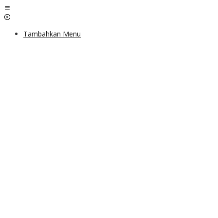
Lewati
ke
konten
Tambahkan Menu