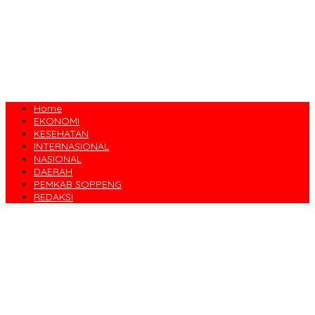
Home
EKONOMI
KESEHATAN
INTERNASIONAL
NASIONAL
DAERAH
PEMKAB SOPPENG
REDAKSI