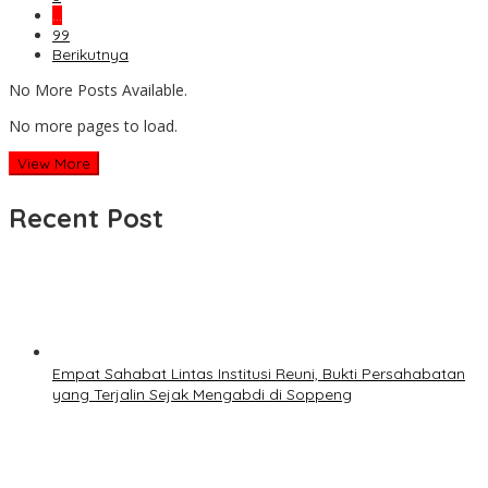
…
99
Berikutnya
No More Posts Available.
No more pages to load.
View More
Recent Post
Empat Sahabat Lintas Institusi Reuni, Bukti Persahabatan
yang Terjalin Sejak Mengabdi di Soppeng