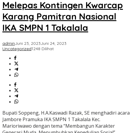
dan
Melepas Kontingen Kwarcap
Melepas
Kontingen
Karang Pamitran Nasional
Kwarcap
Karang
IKA SMPN 1 Takalala
Pamitran
Nasional
IKA
admin
Juni 23, 2023
Juni 24, 2023
SMPN
Uncategorized
1248 Dilihat
1
Takalala</a>
Bupati Soppeng, H.A.Kaswadi Razak, SE menghadiri acara
Jambore Pramuka IKA SMPN 1 Takalala Kec.
Marioriwawo dengan tema “Membangun Karakter
Generasi Muda, Menumbuhkan Kepedulian Sosial”,