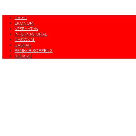
Home
EKONOMI
KESEHATAN
INTERNASIONAL
NASIONAL
DAERAH
PEMKAB SOPPENG
REDAKSI