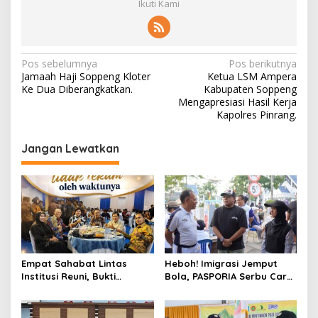
Ikuti Kami
Navigasi
Pos sebelumnya
Pos berikutnya
Jamaah Haji Soppeng Kloter
Ketua LSM Ampera
pos
Ke Dua Diberangkatkan.
Kabupaten Soppeng
Mengapresiasi Hasil Kerja
Kapolres Pinrang.
Jangan Lewatkan
Empat Sahabat Lintas
Heboh! Imigrasi Jemput
Institusi Reuni, Bukti
Bola, PASPORIA Serbu Car
Persahabatan yang Terjalin
Free Day Sidrap, Puluhan
Sejak Mengabdi di Soppeng
Warga Antre Nikmati
Layanan Paspor Akhir