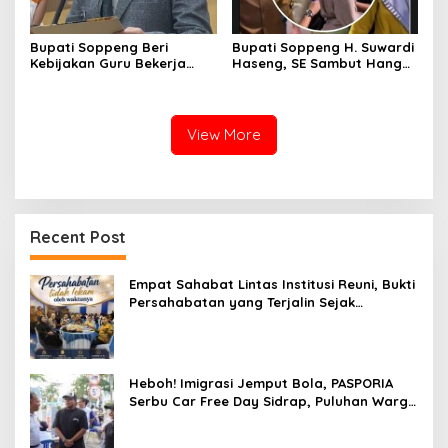
Bupati Soppeng Beri
Bupati Soppeng H. Suwardi
Kebijakan Guru Bekerja
Haseng, SE Sambut Hangat
dari Rumah Saat Libur
Kepulangan Jamaah Haji
Sekolah, Tetap Jalankan
Kloter 21
Tugas ASN
View More
Recent Post
Empat Sahabat Lintas Institusi Reuni, Bukti
Persahabatan yang Terjalin Sejak
Mengabdi di Soppeng
Heboh! Imigrasi Jemput Bola, PASPORIA
Serbu Car Free Day Sidrap, Puluhan Warga
Antre Nikmati Layanan Paspor Akhir Pekan