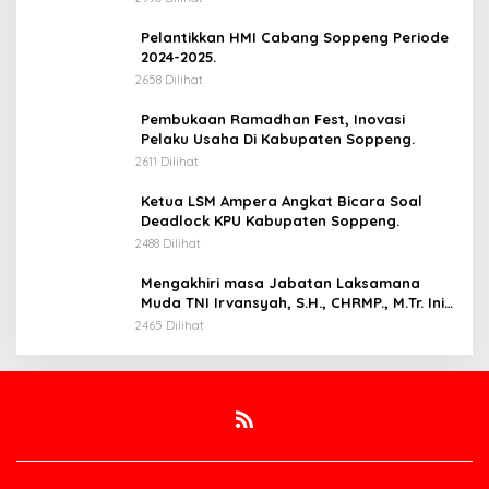
Pelantikkan HMI Cabang Soppeng Periode
2024-2025.
2658 Dilihat
Pembukaan Ramadhan Fest, Inovasi
Pelaku Usaha Di Kabupaten Soppeng.
2611 Dilihat
Ketua LSM Ampera Angkat Bicara Soal
Deadlock KPU Kabupaten Soppeng.
2488 Dilihat
Mengakhiri masa Jabatan Laksamana
Muda TNI Irvansyah, S.H., CHRMP., M.Tr. Ini
Pesannya.
2465 Dilihat