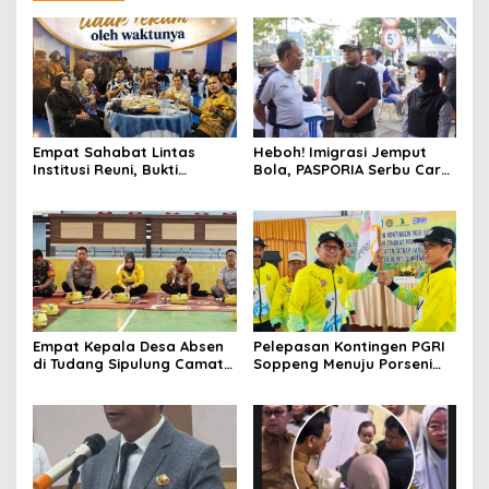
Empat Sahabat Lintas
Heboh! Imigrasi Jemput
Institusi Reuni, Bukti
Bola, PASPORIA Serbu Car
Persahabatan yang Terjalin
Free Day Sidrap, Puluhan
Sejak Mengabdi di Soppeng
Warga Antre Nikmati
Layanan Paspor Akhir
Pekan
Empat Kepala Desa Absen
Pelepasan Kontingen PGRI
di Tudang Sipulung Camat
Soppeng Menuju Porseni
Ganra, Jadi Sorotan dan
2026, Bupati: Junjung
Tuai Tanda Tanya
Sportivitas dan Harumkan
Nama Bumi Latemmamala