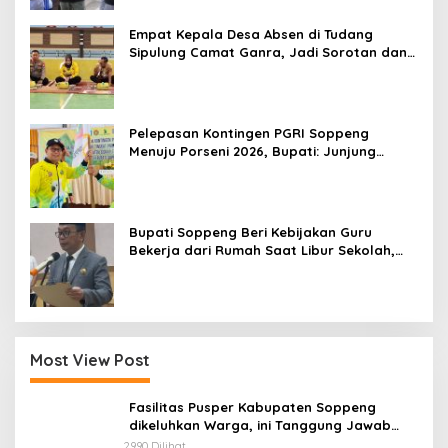
Empat Kepala Desa Absen di Tudang
Sipulung Camat Ganra, Jadi Sorotan dan
Tuai Tanda Tanya
Pelepasan Kontingen PGRI Soppeng
Menuju Porseni 2026, Bupati: Junjung
Sportivitas dan Harumkan Nama Bumi
Latemmamala
Bupati Soppeng Beri Kebijakan Guru
Bekerja dari Rumah Saat Libur Sekolah,
Tetap Jalankan Tugas ASN
Most View Post
Fasilitas Pusper Kabupaten Soppeng
dikeluhkan Warga, ini Tanggung Jawab
Siapa.
2990 Dilihat