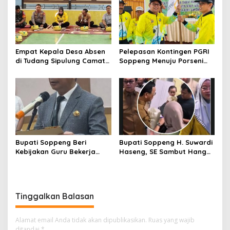
Pekan
Empat Kepala Desa Absen
Pelepasan Kontingen PGRI
di Tudang Sipulung Camat
Soppeng Menuju Porseni
Ganra, Jadi Sorotan dan
2026, Bupati: Junjung
Tuai Tanda Tanya
Sportivitas dan Harumkan
Nama Bumi Latemmamala
Bupati Soppeng Beri
Bupati Soppeng H. Suwardi
Kebijakan Guru Bekerja
Haseng, SE Sambut Hangat
dari Rumah Saat Libur
Kepulangan Jamaah Haji
Sekolah, Tetap Jalankan
Kloter 21
Tugas ASN
Tinggalkan Balasan
Alamat email Anda tidak akan dipublikasikan.
Ruas yang wajib
ditandai
*