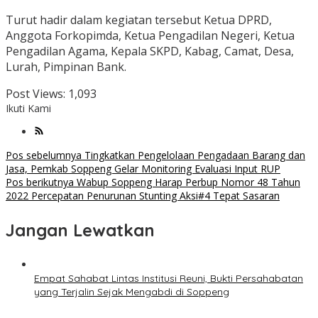
Turut hadir dalam kegiatan tersebut Ketua DPRD,
Anggota Forkopimda, Ketua Pengadilan Negeri, Ketua
Pengadilan Agama, Kepala SKPD, Kabag, Camat, Desa,
Lurah, Pimpinan Bank.
Post Views:
1,093
Ikuti Kami
Navigasi
Pos sebelumnya
Tingkatkan Pengelolaan Pengadaan Barang dan
Jasa, Pemkab Soppeng Gelar Monitoring Evaluasi Input RUP
pos
Pos berikutnya
Wabup Soppeng Harap Perbup Nomor 48 Tahun
2022 Percepatan Penurunan Stunting Aksi#4 Tepat Sasaran
Jangan Lewatkan
Empat Sahabat Lintas Institusi Reuni, Bukti Persahabatan
yang Terjalin Sejak Mengabdi di Soppeng