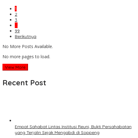
1
2
3
…
99
Berikutnya
No More Posts Available.
No more pages to load.
View More
Recent Post
Empat Sahabat Lintas Institusi Reuni, Bukti Persahabatan
yang Terjalin Sejak Mengabdi di Soppeng