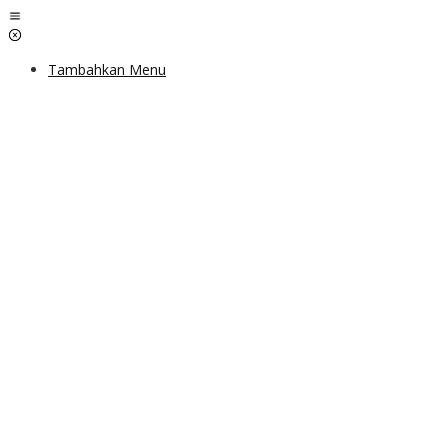
Lewati
ke
konten
Tambahkan Menu