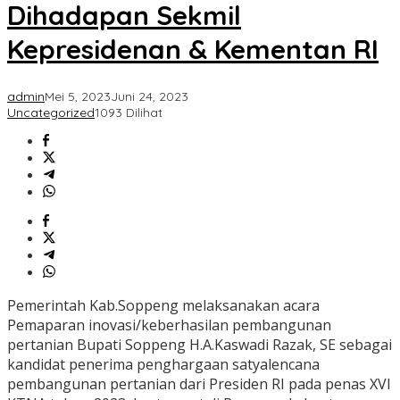
Pertanian
Dihadapan Sekmil
Dihadapan
Sekmil
Kepresidenan & Kementan RI
Kepresidenan
&
Kementan
admin
Mei 5, 2023
Juni 24, 2023
RI</a>
Uncategorized
1093 Dilihat
Pemerintah Kab.Soppeng melaksanakan acara
Pemaparan inovasi/keberhasilan pembangunan
pertanian Bupati Soppeng H.A.Kaswadi Razak, SE sebagai
kandidat penerima penghargaan satyalencana
pembangunan pertanian dari Presiden RI pada penas XVI