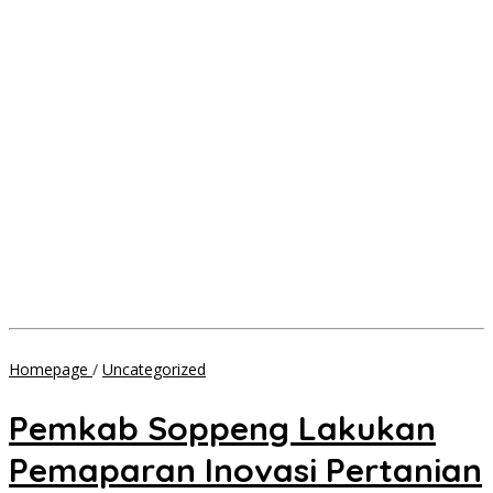
<a
Homepage
/
Uncategorized
href="https://soppeng.go.id/kareba/ba
Soppeng
Pemkab Soppeng Lakukan
Lakukan
Pemaparan
Pemaparan Inovasi Pertanian
Inovasi