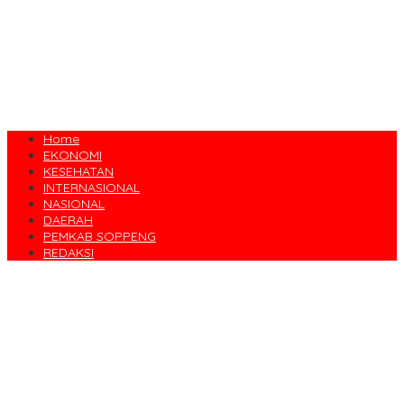
Home
EKONOMI
KESEHATAN
INTERNASIONAL
NASIONAL
DAERAH
PEMKAB SOPPENG
REDAKSI