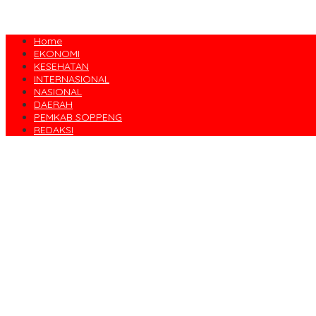
Home
EKONOMI
KESEHATAN
INTERNASIONAL
NASIONAL
DAERAH
PEMKAB SOPPENG
REDAKSI