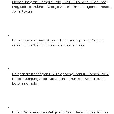
Heboh! Imigrasi Jemput Bola, PASPORIA Serbu Car Free
Day Sidrap, Puluhan Warga Antre Nikmati Layanan Paspor
Akhir Pekan
Empat Kepala Desa Absen di Tudang Sipulung Camat
Ganra, Jadi Sorotan dan Tuai Tanda Tanya
Pelepasan Kontingen PGRI Soppeng Menuju Porseni 2026,
Bupati: Junjung Sportivitas dan Harumkan Nama Bumi
Latemmamala
Bupati Soppeng Beri Kebijakan Guru Bekerja dari Rumah