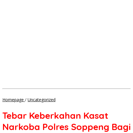
Tebar
Homepage
/
Uncategorized
Keberkahan
Kasat
Tebar Keberkahan Kasat
Narkoba
Polres
Narkoba Polres Soppeng Bagi
Soppeng