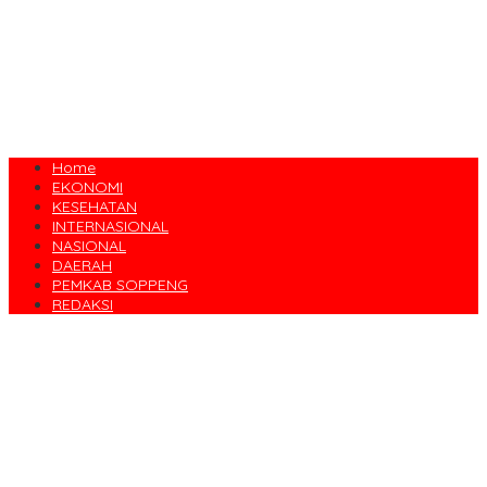
Home
EKONOMI
KESEHATAN
INTERNASIONAL
NASIONAL
DAERAH
PEMKAB SOPPENG
REDAKSI