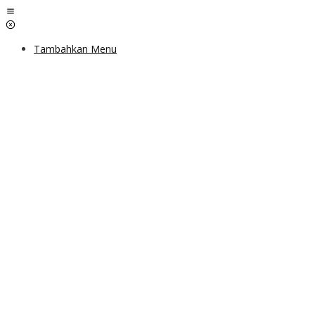
Lewati
ke
konten
Tambahkan Menu