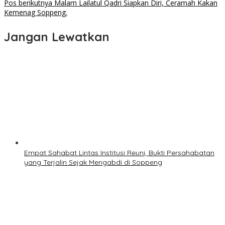
pos
Pos berikutnya
Malam Lailatul Qadri Siapkan Diri, Ceramah Kakan
Kemenag Soppeng.
Jangan Lewatkan
Empat Sahabat Lintas Institusi Reuni, Bukti Persahabatan
yang Terjalin Sejak Mengabdi di Soppeng