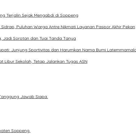
ang Terjalin Sejak Mengabdi di Soppeng
 Sidrap, Puluhan Warga Antre Nikmati Layanan Paspor Akhir Pekan
, Jadi Sorotan dan Tuai Tanda Tanya
Bupati: Junjung Sportivitas dan Harumkan Nama Bumi Latemmamal
at Libur Sekolah, Tetap Jalankan Tugas ASN
i Tanggung Jawab Siapa.
paten Soppeng.