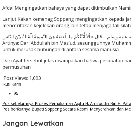
Afdal Mengingatkan bahaya yang dapat ditimbulkan Nami
Lanjut Kakan kemenag Soppeng mengingatkan kepada jamaa
menceritakan kejelekan orang lain tetap menjaga tali si
Artinya: Dari Abdullah bin Mas’ud, sesungguhnya Muhamm
untuk merusak hubungan di antara sesama manusia.
Dari Ayat tersebut jelas disampaikan bahwa perbuatan 
permusuhan.
Post Views:
1,093
Ikuti Kami
Navigasi
Pos sebelumnya
Proses Pemakaman Aiptu H. Amiruddin Bin H. Patar
Pos berikutnya
Bupati Soppeng Secara Resmi Menyerahkan dan Me
pos
Jangan Lewatkan