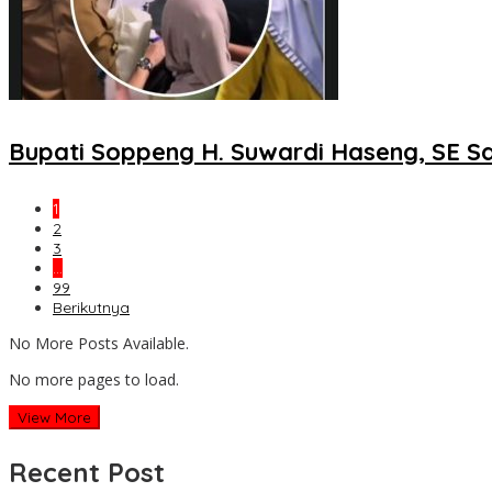
Bupati Soppeng H. Suwardi Haseng, SE S
1
2
3
…
99
Berikutnya
No More Posts Available.
No more pages to load.
View More
Recent Post