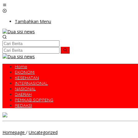
Lewati
ke
konten
Tambahkan Menu
Home
EKONOMI
KESEHATAN
INTERNASIONAL
NASIONAL
DAERAH
PEMKAB SOPPENG
REDAKSI
Safari
Homepage
/
Uncategorized
Ramadhan