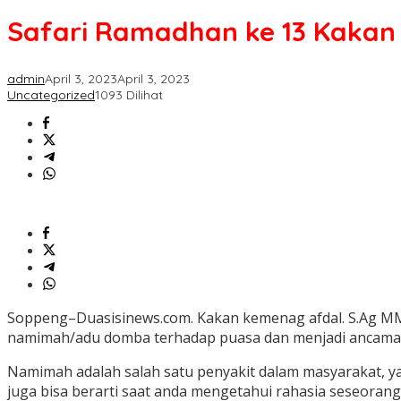
ke
Safari Ramadhan ke 13 Kaka
13
Kakan
Kemenag
admin
April 3, 2023
April 3, 2023
Soppeng
Uncategorized
1093 Dilihat
Bahaya
Namimah.
Soppeng–Duasisinews.com. Kakan kemenag afdal. S.Ag MM 
namimah/adu domba terhadap puasa dan menjadi ancaman i
Namimah adalah salah satu penyakit dalam masyarakat, y
juga bisa berarti saat anda mengetahui rahasia seseoran