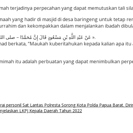
mah terjadinya perpecahan yang dapat memutuskan tali s
h yang hadir di masjid di desa baringeng untuk tetap ren
laturrahim dan kekompakkan dalam menjalankan ibadah dibul
ﻋَﻦْ ﻋَﺒْﺪِ ﺍﻟﻠَّﻪِ ﺑْﻦِ ﻣَﺴْﻌُﻮﺩٍ ﻗَﺎﻝَ ﺇِﻥَّ ﻣُﺤَﻤَّﺪًﺍ – ﺻﻠﻰ ﺍﻟﻠﻪ ﻋﻠﻴﻪ ﻭﺳﻠﻢ – ﻗَﺎﻝَ ‏« ﺃَﻻَ ﺃُﻧَﺒِّﺌُﻜُﻢْ ﻣَﺎ ﺍﻟْﻌَﻀْﻪُ ﻫِﻰَ ﺍﻟﻨَّﻤِﻴﻤَﺔُ ﺍﻟْﻘَﺎﻟَﺔُ ﺑَﻴْﻦَ ﺍﻟﻨَّﺎﺱِ ».
ad berkata, “Maukah kuberitahukan kepada kalian apa itu
namimah itu adalah perbuatan yang dapat menimbulkan pe
ai personil Sat Lantas Polresta Sorong Kota Polda Papua Barat. Dir
njelaskan LKPJ Kepala Daerah Tahun 2022