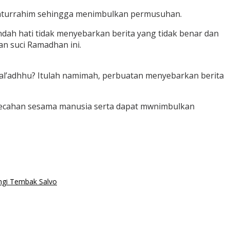
ilaturrahim sehingga menimbulkan permusuhan.
dah hati tidak menyebarkan berita yang tidak benar dan
an suci Ramadhan ini.
 al’adhhu? Itulah namimah, perbuatan menyebarkan berita
rpecahan sesama manusia serta dapat mwnimbulkan
ingi Tembak Salvo