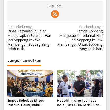
Ikuti Kami
Navigasi
Pos sebelumnya
Pos berikutnya
Dinas Pertanian Ir. Fajar
Pemda Soppeng
pos
Mengucapkan Selamat Hari
Mengucapkan selamat Hari
Jadi Soppeng ke-762
Jadi Soppeng ke 762
Membangun Soppeg Yang
Membangun Untuk Soppeng
Lebih Baik
Yang lebih baik
Jangan Lewatkan
Empat Sahabat Lintas
Heboh! Imigrasi Jemput
Institusi Reuni, Bukti
Bola, PASPORIA Serbu Car
Persahabatan yang Terjalin
Free Day Sidrap, Puluhan