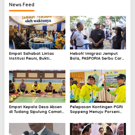
News Feed
Empat Sahabat Lintas
Heboh! Imigrasi Jemput
Institusi Reuni, Bukti
Bola, PASPORIA Serbu Car
Persahabatan yang Terjalin
Free Day Sidrap, Puluhan
Sejak Mengabdi di Soppeng
Warga Antre Nikmati
Layanan Paspor Akhir
Pekan
Empat Kepala Desa Absen
Pelepasan Kontingen PGRI
di Tudang Sipulung Camat
Soppeng Menuju Porseni
Ganra, Jadi Sorotan dan
2026, Bupati: Junjung
Tuai Tanda Tanya
Sportivitas dan Harumkan
Nama Bumi Latemmamala