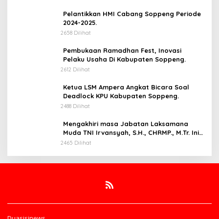
Pelantikkan HMI Cabang Soppeng Periode
2024-2025.
2658 Dilihat
Pembukaan Ramadhan Fest, Inovasi
Pelaku Usaha Di Kabupaten Soppeng.
2612 Dilihat
Ketua LSM Ampera Angkat Bicara Soal
Deadlock KPU Kabupaten Soppeng.
2488 Dilihat
Mengakhiri masa Jabatan Laksamana
Muda TNI Irvansyah, S.H., CHRMP., M.Tr. Ini
Pesannya.
2465 Dilihat
Duasisinews