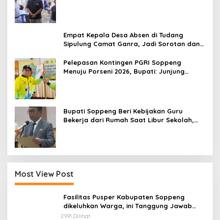
Antre Nikmati Layanan Paspor Akhir Pekan
Empat Kepala Desa Absen di Tudang
Sipulung Camat Ganra, Jadi Sorotan dan
Tuai Tanda Tanya
Pelepasan Kontingen PGRI Soppeng
Menuju Porseni 2026, Bupati: Junjung
Sportivitas dan Harumkan Nama Bumi
Latemmamala
Bupati Soppeng Beri Kebijakan Guru
Bekerja dari Rumah Saat Libur Sekolah,
Tetap Jalankan Tugas ASN
Most View Post
Fasilitas Pusper Kabupaten Soppeng
dikeluhkan Warga, ini Tanggung Jawab
Siapa.
2991 Dilihat