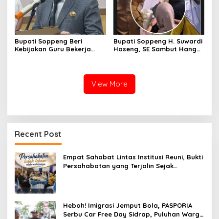
Bupati Soppeng Beri
Bupati Soppeng H. Suwardi
Kebijakan Guru Bekerja
Haseng, SE Sambut Hangat
dari Rumah Saat Libur
Kepulangan Jamaah Haji
Sekolah, Tetap Jalankan
Kloter 21
Tugas ASN
View More
Recent Post
Empat Sahabat Lintas Institusi Reuni, Bukti
Persahabatan yang Terjalin Sejak
Mengabdi di Soppeng
Heboh! Imigrasi Jemput Bola, PASPORIA
Serbu Car Free Day Sidrap, Puluhan Warga