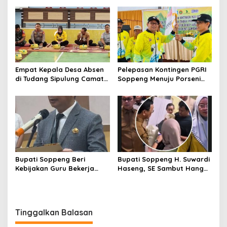
Sejak Mengabdi di Soppeng
Warga Antre Nikmati
Layanan Paspor Akhir
Pekan
Empat Kepala Desa Absen
Pelepasan Kontingen PGRI
di Tudang Sipulung Camat
Soppeng Menuju Porseni
Ganra, Jadi Sorotan dan
2026, Bupati: Junjung
Tuai Tanda Tanya
Sportivitas dan Harumkan
Nama Bumi Latemmamala
Bupati Soppeng Beri
Bupati Soppeng H. Suwardi
Kebijakan Guru Bekerja
Haseng, SE Sambut Hangat
dari Rumah Saat Libur
Kepulangan Jamaah Haji
Sekolah, Tetap Jalankan
Kloter 21
Tugas ASN
Tinggalkan Balasan