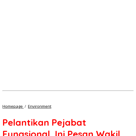
Pelantikan
Homepage
/
Environment
Pejabat
Fungsional,
Pelantikan Pejabat
Ini
Pesan
Fungsional, Ini Pesan Wakil
Wakil