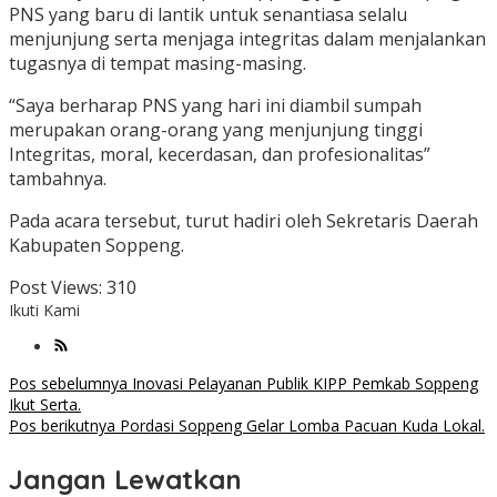
PNS yang baru di lantik untuk senantiasa selalu
menjunjung serta menjaga integritas dalam menjalankan
tugasnya di tempat masing-masing.
“Saya berharap PNS yang hari ini diambil sumpah
merupakan orang-orang yang menjunjung tinggi
Integritas, moral, kecerdasan, dan profesionalitas”
tambahnya.
Pada acara tersebut, turut hadiri oleh Sekretaris Daerah
Kabupaten Soppeng.
Post Views:
310
Ikuti Kami
Navigasi
Pos sebelumnya
Inovasi Pelayanan Publik KIPP Pemkab Soppeng
Ikut Serta.
pos
Pos berikutnya
Pordasi Soppeng Gelar Lomba Pacuan Kuda Lokal.
Jangan Lewatkan