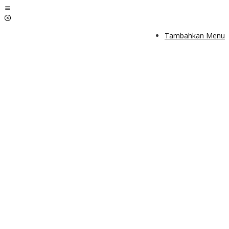
Lewati
ke
konten
Tambahkan Menu