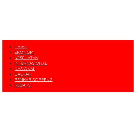
Home
EKONOMI
KESEHATAN
INTERNASIONAL
NASIONAL
DAERAH
PEMKAB SOPPENG
REDAKSI