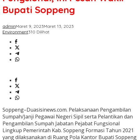
Bupati
Bupati Soppeng
Soppeng
admin
Maret 9, 2023
Maret 13, 2023
Environment
310 Dilihat
Soppeng–Duasisinews.com. Pelaksanaan Pengambilan
Sumpah/Janji Pegawai Negeri Sipil serta Pelantikan dan
Pengambilan Sumpah Jabatan Pejabat Fungsional
Lingkup Pemerintah Kab. Soppeng Formasi Tahun 2021
yang dilaksanakan di Ruang Pola Kantor Bupati Soppeng