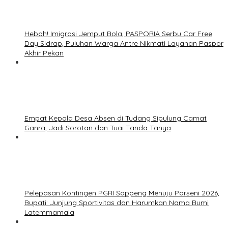
Heboh! Imigrasi Jemput Bola, PASPORIA Serbu Car Free
Day Sidrap, Puluhan Warga Antre Nikmati Layanan Paspor
Akhir Pekan
Empat Kepala Desa Absen di Tudang Sipulung Camat
Ganra, Jadi Sorotan dan Tuai Tanda Tanya
Pelepasan Kontingen PGRI Soppeng Menuju Porseni 2026,
Bupati: Junjung Sportivitas dan Harumkan Nama Bumi
Latemmamala