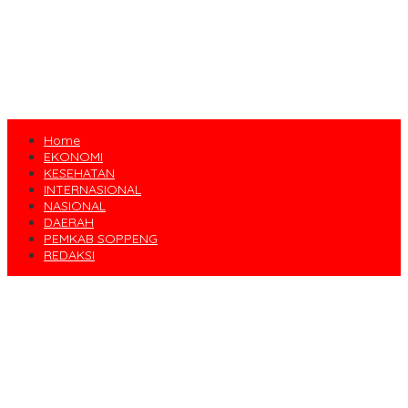
Home
EKONOMI
KESEHATAN
INTERNASIONAL
NASIONAL
DAERAH
PEMKAB SOPPENG
REDAKSI