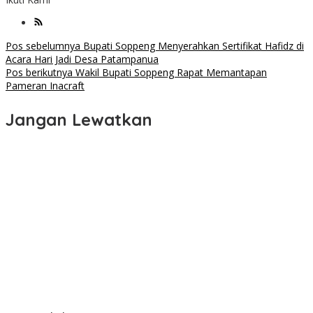
Navigasi
Pos sebelumnya
Bupati Soppeng Menyerahkan Sertifikat Hafidz di
Acara Hari Jadi Desa Patampanua
pos
Pos berikutnya
Wakil Bupati Soppeng Rapat Memantapan
Pameran Inacraft
Jangan Lewatkan