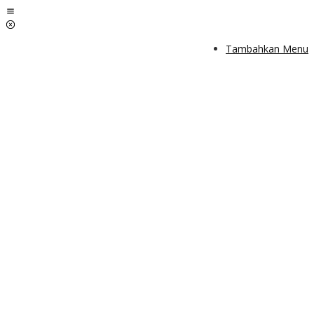
Lewati
ke
konten
Tambahkan Menu