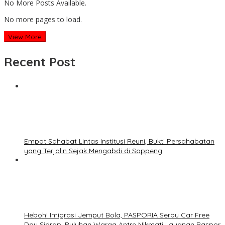
No More Posts Available.
No more pages to load.
View More
Recent Post
Empat Sahabat Lintas Institusi Reuni, Bukti Persahabatan
yang Terjalin Sejak Mengabdi di Soppeng
Heboh! Imigrasi Jemput Bola, PASPORIA Serbu Car Free
Day Sidrap, Puluhan Warga Antre Nikmati Layanan Paspor