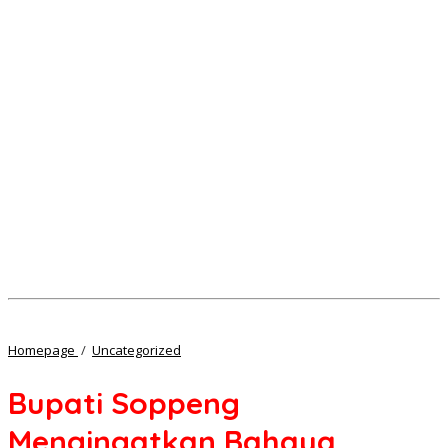
Bupati
Homepage
/
Uncategorized
Soppeng
Mengingatkan
Bupati Soppeng
Bahaya
Stunting
Mengingatkan Bahaya
Di