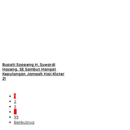
Bupati Soppeng H. Suwardi
Haseng, SE Sambut Hangat
Kepulangan Jamaah Haji Kloter
21
1
2
3
…
99
Berikutnya