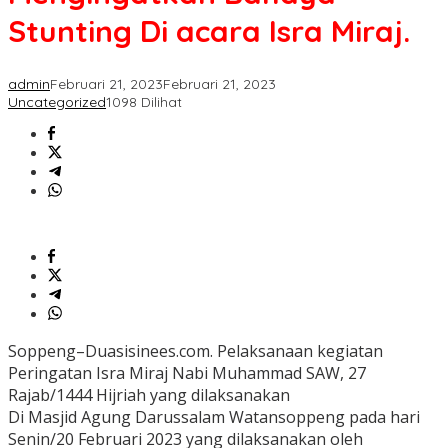
acara
Stunting Di acara Isra Miraj.
Isra
Miraj.
admin
Februari 21, 2023
Februari 21, 2023
Uncategorized
1098 Dilihat
Soppeng–Duasisinees.com. Pelaksanaan kegiatan
Peringatan Isra Miraj Nabi Muhammad SAW, 27
Rajab/1444 Hijriah yang dilaksanakan
Di Masjid Agung Darussalam Watansoppeng pada hari
Senin/20 Februari 2023 yang dilaksanakan oleh