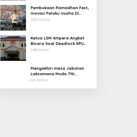
Pembukaan Ramadhan Fest,
Inovasi Pelaku Usaha Di
Kabupaten Soppeng.
2605 Dilihat
Ketua LSM Ampera Angkat
Bicara Soal Deadlock KPU
Kabupaten Soppeng.
2488 Dilihat
Mengakhiri masa Jabatan
Laksamana Muda TNI
Irvansyah, S.H., CHRMP., M.Tr.
2463 Dilihat
Ini Pesannya.