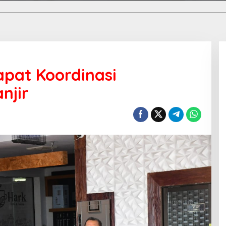
pat Koordinasi
njir