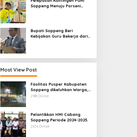
Pelepasan Kontingen PGRI
Soppeng Menuju Porseni
2026, Bupati: Junjung
Sportivitas dan Harumkan
Nama Bumi Latemmamala
Bupati Soppeng Beri
Kebijakan Guru Bekerja dari
Rumah Saat Libur Sekolah,
Tetap Jalankan Tugas ASN
Most View Post
Fasilitas Pusper Kabupaten
Soppeng dikeluhkan Warga,
ini Tanggung Jawab Siapa.
2988 Dilihat
Pelantikkan HMI Cabang
Soppeng Periode 2024-2025.
2656 Dilihat