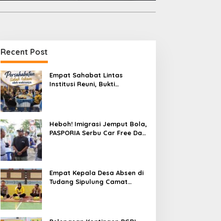
Recent Post
Empat Sahabat Lintas
Institusi Reuni, Bukti
Persahabatan yang Terjalin
Sejak Mengabdi di Soppeng
Heboh! Imigrasi Jemput Bola,
PASPORIA Serbu Car Free Day
Sidrap, Puluhan Warga Antre
Nikmati Layanan Paspor Akhir
Pekan
Empat Kepala Desa Absen di
Tudang Sipulung Camat
Ganra, Jadi Sorotan dan Tuai
Tanda Tanya