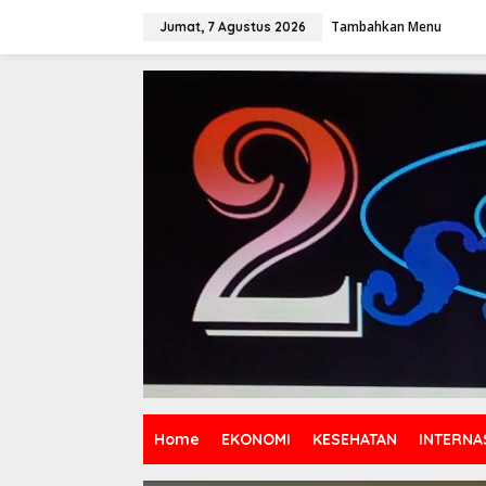
Lewati
ke
Tambahkan Menu
Jumat, 7 Agustus 2026
konten
Home
EKONOMI
KESEHATAN
INTERNA