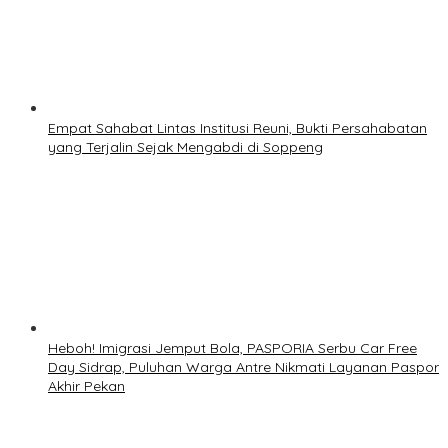
Empat Sahabat Lintas Institusi Reuni, Bukti Persahabatan
yang Terjalin Sejak Mengabdi di Soppeng
Heboh! Imigrasi Jemput Bola, PASPORIA Serbu Car Free
Day Sidrap, Puluhan Warga Antre Nikmati Layanan Paspor
Akhir Pekan