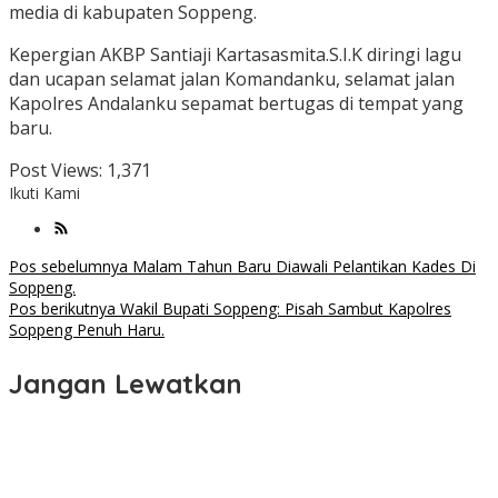
media di kabupaten Soppeng.
Kepergian AKBP Santiaji Kartasasmita.S.I.K diringi lagu
dan ucapan selamat jalan Komandanku, selamat jalan
Kapolres Andalanku sepamat bertugas di tempat yang
baru.
Post Views:
1,371
Ikuti Kami
Navigasi
Pos sebelumnya
Malam Tahun Baru Diawali Pelantikan Kades Di
Soppeng.
pos
Pos berikutnya
Wakil Bupati Soppeng: Pisah Sambut Kapolres
Soppeng Penuh Haru.
Jangan Lewatkan