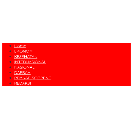
Home
EKONOMI
KESEHATAN
INTERNASIONAL
NASIONAL
DAERAH
PEMKAB SOPPENG
REDAKSI