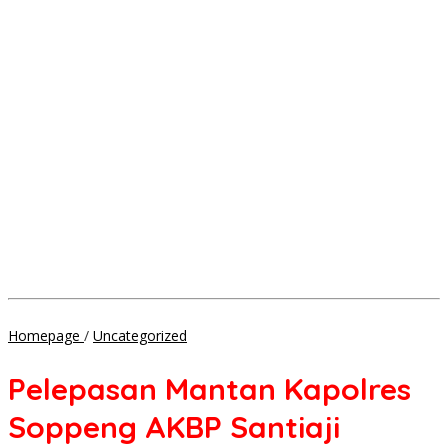
Pelepasan
Homepage
/
Uncategorized
Mantan
Kapolres
Pelepasan Mantan Kapolres
Soppeng
AKBP
Soppeng AKBP Santiaji
Santiaji