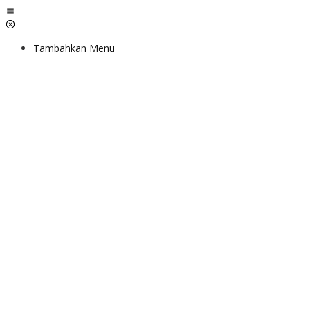
Lewati
ke
konten
Tambahkan Menu