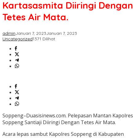
Kartasasmita
Kartasasmita Diiringi Dengan
Diiringi
Dengan
Tetes Air Mata.
Tetes
Air
Mata.
admin
Januari 7, 2023
Januari 7, 2023
Uncategorized
1371 Dilihat
Soppeng–Duasisinews.com. Pelepasan Mantan Kapolres
Soppeng Santiaji Diiringi Dengan Tetes Air Mata.
Acara lepas sambut Kapolres Soppeng di Kabupaten