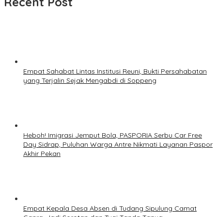
Recent Post
Empat Sahabat Lintas Institusi Reuni, Bukti Persahabatan
yang Terjalin Sejak Mengabdi di Soppeng
Heboh! Imigrasi Jemput Bola, PASPORIA Serbu Car Free
Day Sidrap, Puluhan Warga Antre Nikmati Layanan Paspor
Akhir Pekan
Empat Kepala Desa Absen di Tudang Sipulung Camat