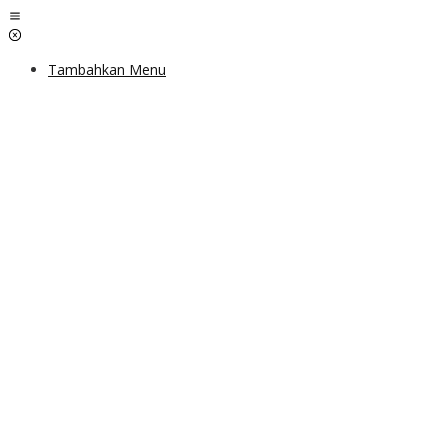
Lewati
ke
konten
Tambahkan Menu