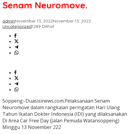
Dengan
Senam Neuromove.
Senam
Neuromove.
admin
November 13, 2022
November 13, 2022
Uncategorized
1289 Dilihat
Soppeng–Duasisinews.com.Pelaksanaan Senam
Neuromove dalam rangkaian peringatan Hari Ulang
Tahun Ikatan Dokter Indonesia (IDI) yang dilaksanakan
Di Area Car Free Day (Jalan Pemuda Watansoppeng)
Minggu 13 November 222