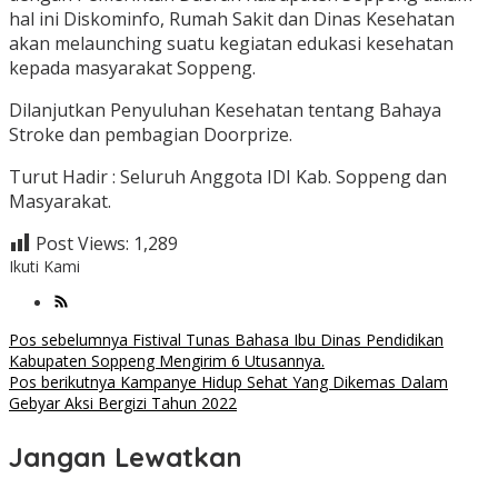
hal ini Diskominfo, Rumah Sakit dan Dinas Kesehatan
akan melaunching suatu kegiatan edukasi kesehatan
kepada masyarakat Soppeng.
Dilanjutkan Penyuluhan Kesehatan tentang Bahaya
Stroke dan pembagian Doorprize.
Turut Hadir : Seluruh Anggota IDI Kab. Soppeng dan
Masyarakat.
Post Views:
1,289
Ikuti Kami
Navigasi
Pos sebelumnya
Fistival Tunas Bahasa Ibu Dinas Pendidikan
Kabupaten Soppeng Mengirim 6 Utusannya.
pos
Pos berikutnya
Kampanye Hidup Sehat Yang Dikemas Dalam
Gebyar Aksi Bergizi Tahun 2022
Jangan Lewatkan