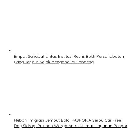
Empat Sahabat Lintas Institusi Reuni, Bukti Persahabatan
yang Terjalin Sejak Mengabdi di Soppeng
Heboh! Imigrasi Jemput Bola, PASPORIA Serbu Car Free
Day Sidrap, Puluhan Warga Antre Nikmati Layanan Paspor