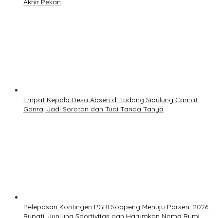
Akhir Pekan
Empat Kepala Desa Absen di Tudang Sipulung Camat
Ganra, Jadi Sorotan dan Tuai Tanda Tanya
Pelepasan Kontingen PGRI Soppeng Menuju Porseni 2026,
Bupati: Junjung Sportivitas dan Harumkan Nama Bumi