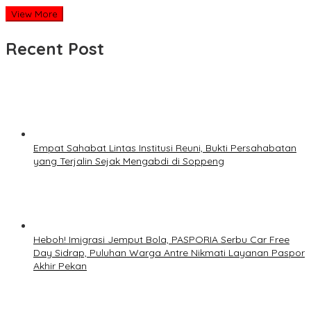
View More
Recent Post
Empat Sahabat Lintas Institusi Reuni, Bukti Persahabatan
yang Terjalin Sejak Mengabdi di Soppeng
Heboh! Imigrasi Jemput Bola, PASPORIA Serbu Car Free
Day Sidrap, Puluhan Warga Antre Nikmati Layanan Paspor
Akhir Pekan