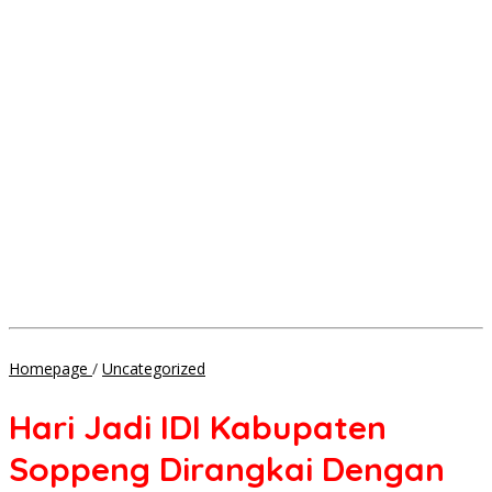
Hari
Homepage
/
Uncategorized
Jadi
IDI
Hari Jadi IDI Kabupaten
Kabupaten
Soppeng
Soppeng Dirangkai Dengan
Dirangkai