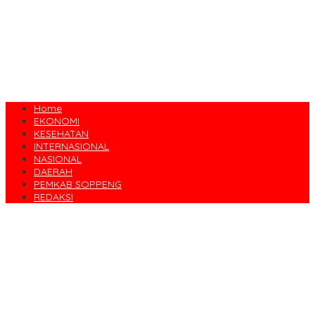
Home
EKONOMI
KESEHATAN
INTERNASIONAL
NASIONAL
DAERAH
PEMKAB SOPPENG
REDAKSI