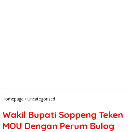
Wakil
Homepage
/
Uncategorized
Bupati
Soppeng
Wakil Bupati Soppeng Teken
Teken
MOU
MOU Dengan Perum Bulog
Dengan