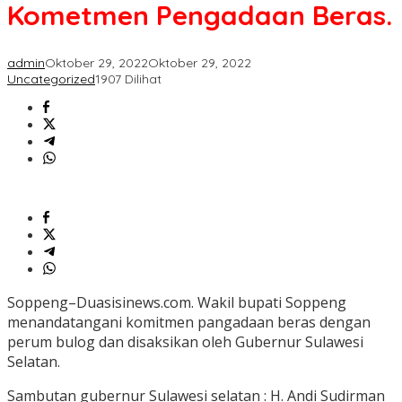
Perum
Kometmen Pengadaan Beras.
Bulog
Kometmen
Pengadaan
admin
Oktober 29, 2022
Oktober 29, 2022
Beras.
Uncategorized
1907 Dilihat
Soppeng–Duasisinews.com. Wakil bupati Soppeng
menandatangani komitmen pangadaan beras dengan
perum bulog dan disaksikan oleh Gubernur Sulawesi
Selatan.
Sambutan gubernur Sulawesi selatan : H. Andi Sudirman