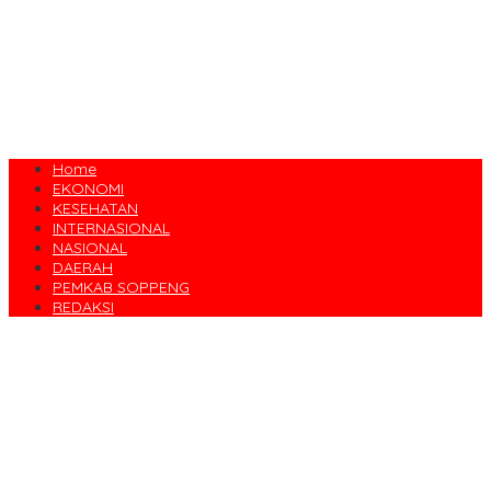
Home
EKONOMI
KESEHATAN
INTERNASIONAL
NASIONAL
DAERAH
PEMKAB SOPPENG
REDAKSI