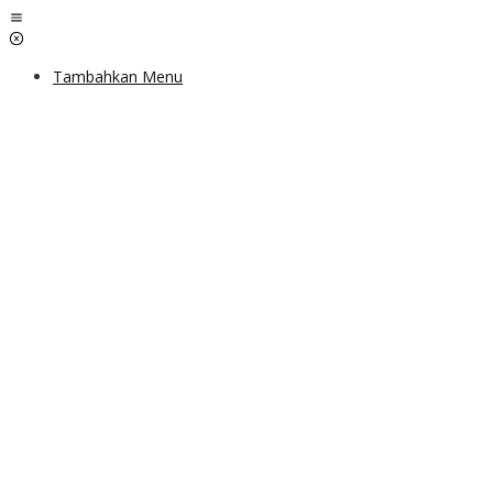
Lewati
ke
konten
Tambahkan Menu