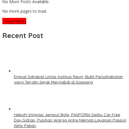
No More Posts Available.
No more pages to load.
View More
Recent Post
Empat Sahabat Lintas Institusi Reuni, Bukti Persahabatan
yang Terjalin Sejak Mengabdi di Soppeng
Heboh! Imigrasi Jemput Bola, PASPORIA Serbu Car Free
Day Sidrap, Puluhan Warga Antre Nikmati Layanan Paspor
Akhir Pekan