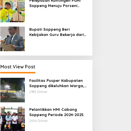
Pelepasan Kontingen PGRI
Soppeng Menuju Porseni
2026, Bupati: Junjung
Sportivitas dan Harumkan
Nama Bumi Latemmamala
Bupati Soppeng Beri
Kebijakan Guru Bekerja dari
Rumah Saat Libur Sekolah,
Tetap Jalankan Tugas ASN
Most View Post
Fasilitas Pusper Kabupaten
Soppeng dikeluhkan Warga,
ini Tanggung Jawab Siapa.
2985 Dilihat
Pelantikkan HMI Cabang
Soppeng Periode 2024-2025.
2656 Dilihat