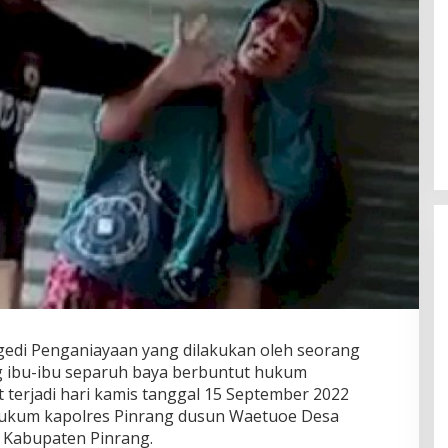
gedi Penganiayaan yang dilakukan oleh seorang
g ibu-ibu separuh baya berbuntut hukum
 terjadi hari kamis tanggal 15 September 2022
h hukum kapolres Pinrang dusun Waetuoe Desa
 Kabupaten Pinrang.