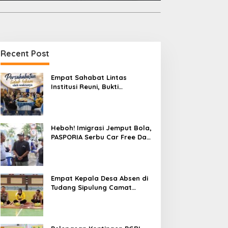
Recent Post
Empat Sahabat Lintas
Institusi Reuni, Bukti
Persahabatan yang Terjalin
Sejak Mengabdi di Soppeng
Heboh! Imigrasi Jemput Bola,
PASPORIA Serbu Car Free Day
Sidrap, Puluhan Warga Antre
Nikmati Layanan Paspor Akhir
Pekan
Empat Kepala Desa Absen di
Tudang Sipulung Camat
Ganra, Jadi Sorotan dan Tuai
Tanda Tanya