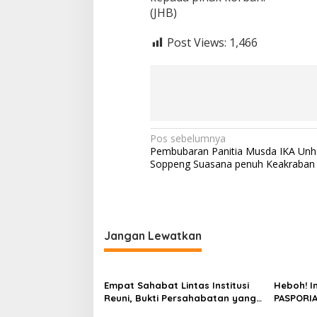
(JHB)
Post Views:
1,466
Navigasi
Pos sebelumnya
Pembubaran Panitia Musda IKA Unh
pos
Soppeng Suasana penuh Keakraban
Jangan Lewatkan
Empat Sahabat Lintas Institusi
Heboh! I
Reuni, Bukti Persahabatan yang
PASPORIA
Terjalin Sejak Mengabdi di
Sidrap, 