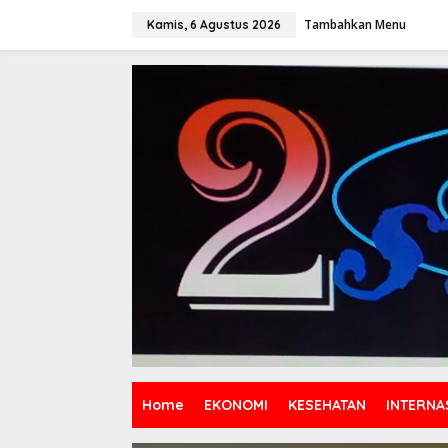
Lewati
ke
Tambahkan Menu
Kamis, 6 Agustus 2026
konten
Home
EKONOMI
KESEHATAN
INTERNA