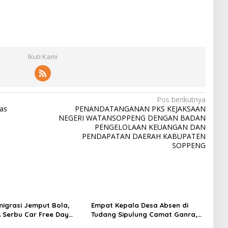
Ikuti Kami
Pos berikutnya
as
PENANDATANGANAN PKS KEJAKSAAN
NEGERI WATANSOPPENG DENGAN BADAN
PENGELOLAAN KEUANGAN DAN
PENDAPATAN DAERAH KABUPATEN
SOPPENG
migrasi Jemput Bola,
Empat Kepala Desa Absen di
 Serbu Car Free Day
Tudang Sipulung Camat Ganra,
Puluhan Warga Antre
Jadi Sorotan dan Tuai Tanda