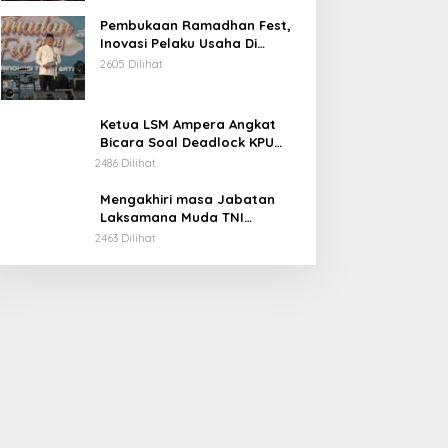
Pembukaan Ramadhan Fest,
Inovasi Pelaku Usaha Di
Kabupaten Soppeng.
2605 Dilihat
Ketua LSM Ampera Angkat
Bicara Soal Deadlock KPU
Kabupaten Soppeng.
2486 Dilihat
Mengakhiri masa Jabatan
Laksamana Muda TNI
Irvansyah, S.H., CHRMP., M.Tr.
2463 Dilihat
Ini Pesannya.