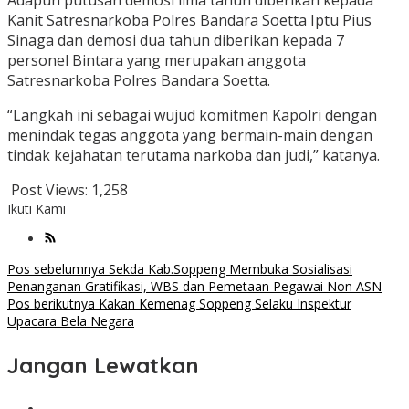
Adapun putusan demosi lima tahun diberikan kepada
Kanit Satresnarkoba Polres Bandara Soetta Iptu Pius
Sinaga dan demosi dua tahun diberikan kepada 7
personel Bintara yang merupakan anggota
Satresnarkoba Polres Bandara Soetta.
“Langkah ini sebagai wujud komitmen Kapolri dengan
menindak tegas anggota yang bermain-main dengan
tindak kejahatan terutama narkoba dan judi,” katanya.
Post Views:
1,258
Ikuti Kami
Navigasi
Pos sebelumnya
Sekda Kab.Soppeng Membuka Sosialisasi
Penanganan Gratifikasi, WBS dan Pemetaan Pegawai Non ASN
pos
Pos berikutnya
Kakan Kemenag Soppeng Selaku Inspektur
Upacara Bela Negara
Jangan Lewatkan