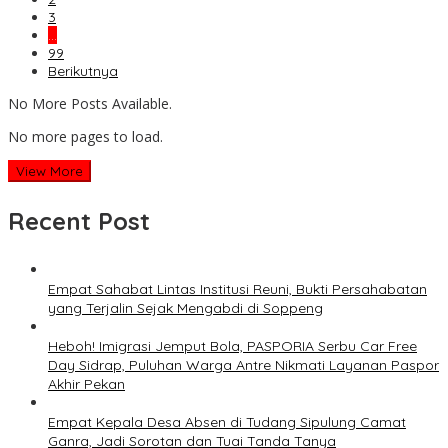
3
…
99
Berikutnya
No More Posts Available.
No more pages to load.
View More
Recent Post
Empat Sahabat Lintas Institusi Reuni, Bukti Persahabatan
yang Terjalin Sejak Mengabdi di Soppeng
Heboh! Imigrasi Jemput Bola, PASPORIA Serbu Car Free
Day Sidrap, Puluhan Warga Antre Nikmati Layanan Paspor
Akhir Pekan
Empat Kepala Desa Absen di Tudang Sipulung Camat
Ganra, Jadi Sorotan dan Tuai Tanda Tanya