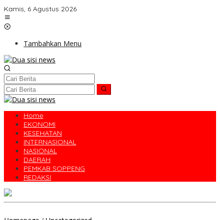
Lewati
Kamis, 6 Agustus 2026
ke
konten
Tambahkan Menu
Home
EKONOMI
KESEHATAN
INTERNASIONAL
NASIONAL
DAERAH
PEMKAB SOPPENG
REDAKSI
Sidang