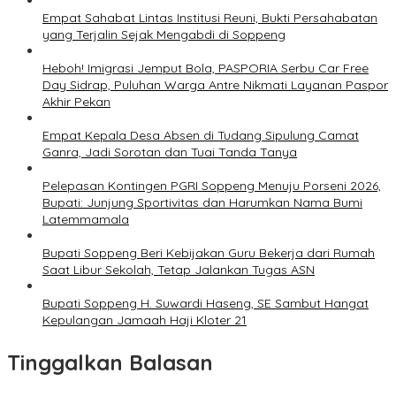
Empat Sahabat Lintas Institusi Reuni, Bukti Persahabatan
yang Terjalin Sejak Mengabdi di Soppeng
Heboh! Imigrasi Jemput Bola, PASPORIA Serbu Car Free
Day Sidrap, Puluhan Warga Antre Nikmati Layanan Paspor
Akhir Pekan
Empat Kepala Desa Absen di Tudang Sipulung Camat
Ganra, Jadi Sorotan dan Tuai Tanda Tanya
Pelepasan Kontingen PGRI Soppeng Menuju Porseni 2026,
Bupati: Junjung Sportivitas dan Harumkan Nama Bumi
Latemmamala
Bupati Soppeng Beri Kebijakan Guru Bekerja dari Rumah
Saat Libur Sekolah, Tetap Jalankan Tugas ASN
Bupati Soppeng H. Suwardi Haseng, SE Sambut Hangat
Kepulangan Jamaah Haji Kloter 21
Tinggalkan Balasan