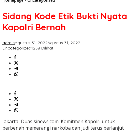
Homepage
/
Uncategorized
Kode
Etik
Sidang Kode Etik Bukti Nyata
Bukti
Nyata
Kapolri Bernah
Kapolri
Bernah
admin
Agustus 31, 2022
Agustus 31, 2022
Uncategorized
1258 Dilihat
Jakarta–Duasisinews.com. Komitmen Kapolri untuk
berbenah memerangi narkoba dan judi terus berlanjut.