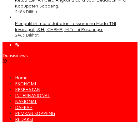
Ketua LSM Ampera Angkat Bicara Soal Deadlock KPU
Kabupaten Soppeng.
2486 Dilihat
Mengakhiri masa Jabatan Laksamana Muda TNI
Irvansyah, S.H., CHRMP., M.Tr. Ini Pesannya.
2463 Dilihat
Duasisinews
Home
EKONOMI
KESEHATAN
INTERNASIONAL
NASIONAL
DAERAH
PEMKAB SOPPENG
REDAKSI