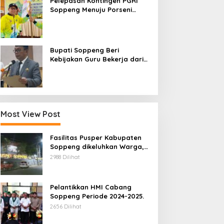
Pelepasan Kontingen PGRI
Soppeng Menuju Porseni
2026, Bupati: Junjung
Sportivitas dan Harumkan
Nama Bumi Latemmamala
Bupati Soppeng Beri
Kebijakan Guru Bekerja dari
Rumah Saat Libur Sekolah,
Tetap Jalankan Tugas ASN
Most View Post
Fasilitas Pusper Kabupaten
Soppeng dikeluhkan Warga,
ini Tanggung Jawab Siapa.
2988 Dilihat
Pelantikkan HMI Cabang
Soppeng Periode 2024-2025.
2656 Dilihat