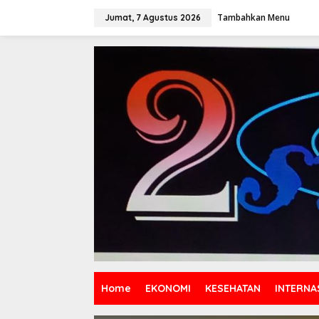
Lewati
ke
Tambahkan Menu
Jumat, 7 Agustus 2026
konten
Home
EKONOMI
KESEHATAN
INTERNA