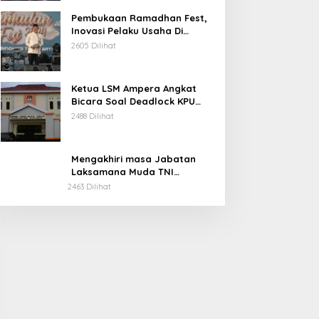
Pembukaan Ramadhan Fest,
Inovasi Pelaku Usaha Di
Kabupaten Soppeng.
2605 Dilihat
Ketua LSM Ampera Angkat
Bicara Soal Deadlock KPU
Kabupaten Soppeng.
2488 Dilihat
Mengakhiri masa Jabatan
Laksamana Muda TNI
Irvansyah, S.H., CHRMP., M.Tr.
2463 Dilihat
Ini Pesannya.