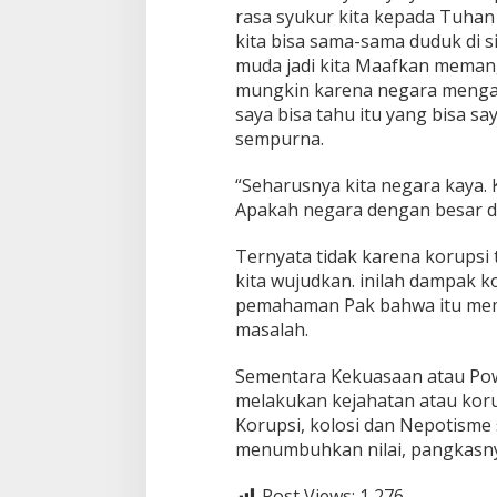
rasa syukur kita kepada Tuha
kita bisa sama-sama duduk di s
muda jadi kita Maafkan memang
mungkin karena negara menga
saya bisa tahu itu yang bisa s
sempurna.
“Seharusnya kita negara kaya. 
Apakah negara dengan besar da
Ternyata tidak karena korupsi
kita wujudkan. inilah dampak ko
pemahaman Pak bahwa itu mema
masalah.
Sementara Kekuasaan atau Pow
melakukan kejahatan atau ko
Korupsi, kolosi dan Nepotisme
menumbuhkan nilai, pangkasny
Post Views:
1,276