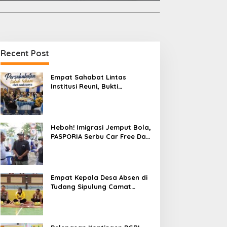
Recent Post
Empat Sahabat Lintas
Institusi Reuni, Bukti
Persahabatan yang Terjalin
Sejak Mengabdi di Soppeng
Heboh! Imigrasi Jemput Bola,
PASPORIA Serbu Car Free Day
Sidrap, Puluhan Warga Antre
Nikmati Layanan Paspor Akhir
Pekan
Empat Kepala Desa Absen di
Tudang Sipulung Camat
Ganra, Jadi Sorotan dan Tuai
Tanda Tanya