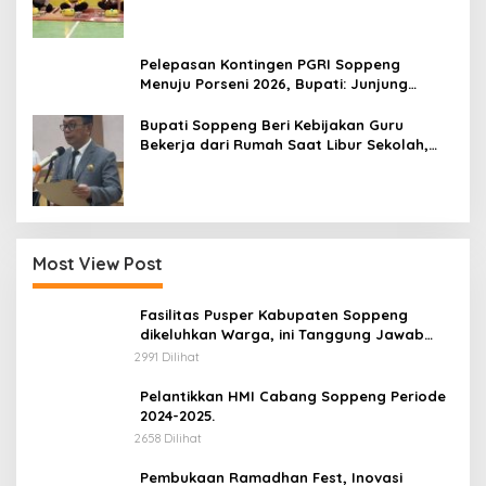
Pelepasan Kontingen PGRI Soppeng
Menuju Porseni 2026, Bupati: Junjung
Sportivitas dan Harumkan Nama Bumi
Latemmamala
Bupati Soppeng Beri Kebijakan Guru
Bekerja dari Rumah Saat Libur Sekolah,
Tetap Jalankan Tugas ASN
Most View Post
Fasilitas Pusper Kabupaten Soppeng
dikeluhkan Warga, ini Tanggung Jawab
Siapa.
2991 Dilihat
Pelantikkan HMI Cabang Soppeng Periode
2024-2025.
2658 Dilihat
Pembukaan Ramadhan Fest, Inovasi