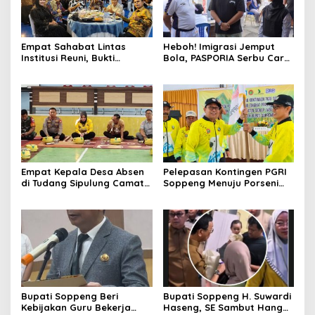
Empat Sahabat Lintas
Heboh! Imigrasi Jemput
Institusi Reuni, Bukti
Bola, PASPORIA Serbu Car
Persahabatan yang Terjalin
Free Day Sidrap, Puluhan
Sejak Mengabdi di Soppeng
Warga Antre Nikmati
Layanan Paspor Akhir
Pekan
Empat Kepala Desa Absen
Pelepasan Kontingen PGRI
di Tudang Sipulung Camat
Soppeng Menuju Porseni
Ganra, Jadi Sorotan dan
2026, Bupati: Junjung
Tuai Tanda Tanya
Sportivitas dan Harumkan
Nama Bumi Latemmamala
Bupati Soppeng Beri
Bupati Soppeng H. Suwardi
Kebijakan Guru Bekerja
Haseng, SE Sambut Hangat