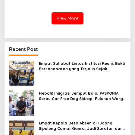
dari Rumah Saat Libur
Kepulangan Jamaah Haji
Sekolah, Tetap Jalankan
Kloter 21
Tugas ASN
View More
Recent Post
Empat Sahabat Lintas Institusi Reuni, Bukti
Persahabatan yang Terjalin Sejak
Mengabdi di Soppeng
Heboh! Imigrasi Jemput Bola, PASPORIA
Serbu Car Free Day Sidrap, Puluhan Warga
Antre Nikmati Layanan Paspor Akhir Pekan
Empat Kepala Desa Absen di Tudang
Sipulung Camat Ganra, Jadi Sorotan dan
Tuai Tanda Tanya