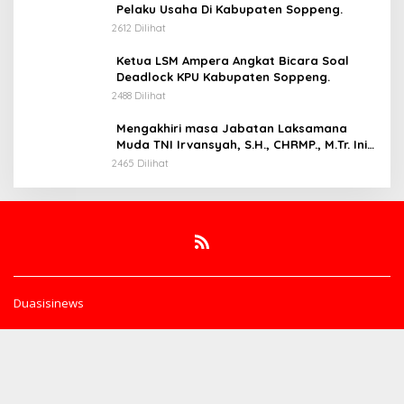
Pelaku Usaha Di Kabupaten Soppeng.
2612 Dilihat
Ketua LSM Ampera Angkat Bicara Soal
Deadlock KPU Kabupaten Soppeng.
2488 Dilihat
Mengakhiri masa Jabatan Laksamana
Muda TNI Irvansyah, S.H., CHRMP., M.Tr. Ini
Pesannya.
2465 Dilihat
Duasisinews