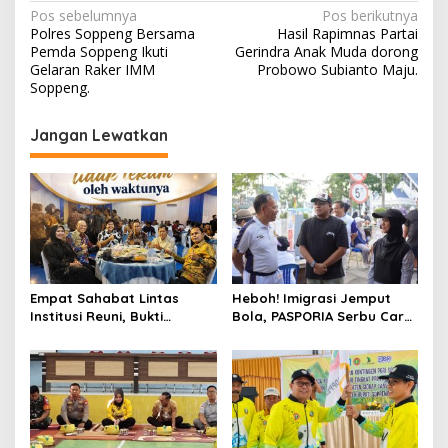
Navigasi
Pos sebelumnya
Pos berikutnya
Polres Soppeng Bersama
Hasil Rapimnas Partai
pos
Pemda Soppeng Ikuti
Gerindra Anak Muda dorong
Gelaran Raker IMM
Probowo Subianto Maju.
Soppeng.
Jangan Lewatkan
Empat Sahabat Lintas
Heboh! Imigrasi Jemput
Institusi Reuni, Bukti
Bola, PASPORIA Serbu Car
Persahabatan yang Terjalin
Free Day Sidrap, Puluhan
Sejak Mengabdi di Soppeng
Warga Antre Nikmati
Layanan Paspor Akhir
Pekan