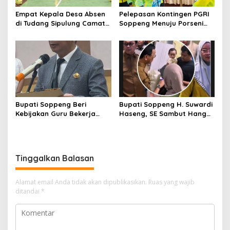
Empat Kepala Desa Absen
Pelepasan Kontingen PGRI
di Tudang Sipulung Camat
Soppeng Menuju Porseni
Ganra, Jadi Sorotan dan
2026, Bupati: Junjung
Tuai Tanda Tanya
Sportivitas dan Harumkan
Nama Bumi Latemmamala
Bupati Soppeng Beri
Bupati Soppeng H. Suwardi
Kebijakan Guru Bekerja
Haseng, SE Sambut Hangat
dari Rumah Saat Libur
Kepulangan Jamaah Haji
Sekolah, Tetap Jalankan
Kloter 21
Tugas ASN
Tinggalkan Balasan
Alamat email Anda tidak akan dipublikasikan.
Ruas yang wajib
ditandai
*