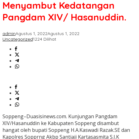
Kedatangan
Menyambut Kedatangan
Pangdam
XIV/
Pangdam XIV/ Hasanuddin.
Hasanuddin.
admin
Agustus 1, 2022
Agustus 1, 2022
Uncategorized
1224 Dilihat
Soppeng–Duasisinews.com. Kunjungan Pangdam
XIV/Hasanuddin ke Kabupaten Soppeng disambut
hangat oleh bupati Soppeng H.A.Kaswadi Razak.SE dan
Kapolres Sopprng Akbp Santiaji Kartasasmita S.I.K