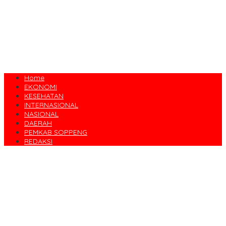
Home
EKONOMI
KESEHATAN
INTERNASIONAL
NASIONAL
DAERAH
PEMKAB SOPPENG
REDAKSI