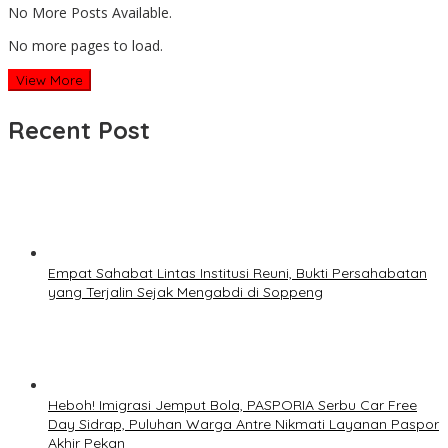
No More Posts Available.
No more pages to load.
View More
Recent Post
Empat Sahabat Lintas Institusi Reuni, Bukti Persahabatan
yang Terjalin Sejak Mengabdi di Soppeng
Heboh! Imigrasi Jemput Bola, PASPORIA Serbu Car Free
Day Sidrap, Puluhan Warga Antre Nikmati Layanan Paspor
Akhir Pekan