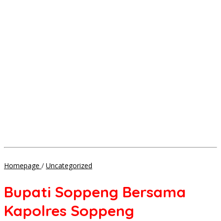
Bupati
Homepage
/
Uncategorized
Soppeng
Bersama
Bupati Soppeng Bersama
Kapolres
Soppeng
Kapolres Soppeng
Menyambut