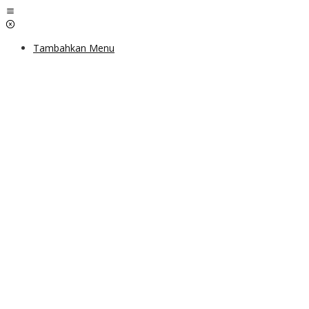
Lewati
ke
konten
Tambahkan Menu