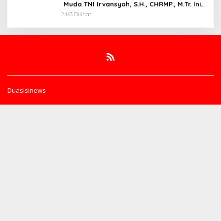
Muda TNI Irvansyah, S.H., CHRMP., M.Tr. Ini
Pesannya.
2463 Dilihat
Duasisinews