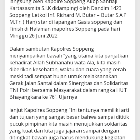
langsung oleh Kapolre Soppeng Akbp Santiaji
Kartasasmita S.I.K didampingi oleh Dandim 1423
Soppeng Letkol Inf. Richard M. Butar – Butar S.A.P
M.Tr. ( Han) star di lapangan Gasis soppeng dan
Finish di Halaman mapolres Soppeng pada hari
Minggu 26 Juni 2022.
Dalam sambutan Kapolres Soppeng
menyampaikan bawah “yang utama kita panjatkan
kehadirat Allah Subhanahu wata Ala, kita masih
diberikan kesehatan, waktu dan cuaca yang cerah
meski tadi sempat hujan untuk melaksanakan
Gerak Jalan Santai dalam Sinergitas dan Solidaritas
TNI Polri bersama Masyarakat dalam rangka HUT
Bhayangkara ke 76”. Ujarnya
lanjut Kapolres Soppeng “Ini tentunya memiliki arti
dan tujuan yang sangat besar bahwa sampai dititik
pucuk pimpinan kita masih menujukkan soldaritas
yang kuat dan kita juga jajaran sampai dengan
ditingkat bawah juga harus mendukung kegiatan