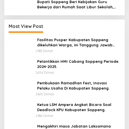
Bupati Soppeng Beri Kebijakan Guru
Bekerja dari Rumah Saat Libur Sekolah,
Tetap Jalankan Tugas ASN
Most View Post
Fasilitas Pusper Kabupaten Soppeng
dikeluhkan Warga, ini Tanggung Jawab
Siapa.
2983 Dilihat
Pelantikkan HMI Cabang Soppeng Periode
2024-2025.
2654 Dilihat
Pembukaan Ramadhan Fest, Inovasi
Pelaku Usaha Di Kabupaten Soppeng.
2605 Dilihat
Ketua LSM Ampera Angkat Bicara Soal
Deadlock KPU Kabupaten Soppeng.
2486 Dilihat
Mengakhiri masa Jabatan Laksamana