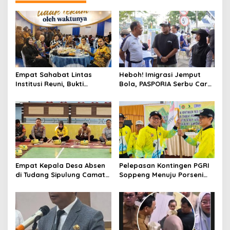
Empat Sahabat Lintas
Heboh! Imigrasi Jemput
Institusi Reuni, Bukti
Bola, PASPORIA Serbu Car
Persahabatan yang Terjalin
Free Day Sidrap, Puluhan
Sejak Mengabdi di Soppeng
Warga Antre Nikmati
Layanan Paspor Akhir
Pekan
Empat Kepala Desa Absen
Pelepasan Kontingen PGRI
di Tudang Sipulung Camat
Soppeng Menuju Porseni
Ganra, Jadi Sorotan dan
2026, Bupati: Junjung
Tuai Tanda Tanya
Sportivitas dan Harumkan
Nama Bumi Latemmamala