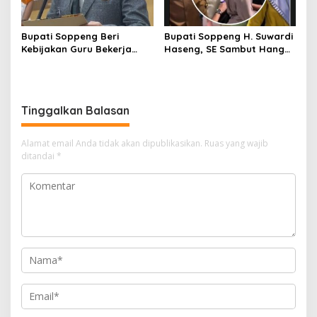
Bupati Soppeng Beri
Bupati Soppeng H. Suwardi
Kebijakan Guru Bekerja
Haseng, SE Sambut Hangat
dari Rumah Saat Libur
Kepulangan Jamaah Haji
Sekolah, Tetap Jalankan
Kloter 21
Tugas ASN
Tinggalkan Balasan
Alamat email Anda tidak akan dipublikasikan.
Ruas yang wajib
ditandai
*