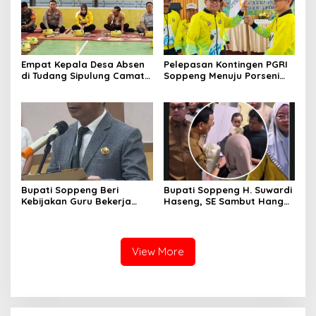
Empat Kepala Desa Absen
Pelepasan Kontingen PGRI
di Tudang Sipulung Camat
Soppeng Menuju Porseni
Ganra, Jadi Sorotan dan
2026, Bupati: Junjung
Tuai Tanda Tanya
Sportivitas dan Harumkan
Nama Bumi Latemmamala
Bupati Soppeng Beri
Bupati Soppeng H. Suwardi
Kebijakan Guru Bekerja
Haseng, SE Sambut Hangat
dari Rumah Saat Libur
Kepulangan Jamaah Haji
Sekolah, Tetap Jalankan
Kloter 21
Tugas ASN
View More