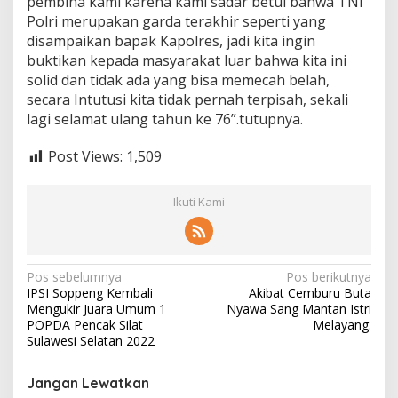
pembina kami karena kami sadar betul bahwa TNI
Polri merupakan garda terakhir seperti yang
disampaikan bapak Kapolres, jadi kita ingin
buktikan kepada masyarakat luar bahwa kita ini
solid dan tidak ada yang bisa memecah belah,
secara Intutusi kita tidak pernah terpisah, sekali
lagi selamat ulang tahun ke 76”.tutupnya.
Post Views:
1,509
Ikuti Kami
Navigasi
Pos sebelumnya
Pos berikutnya
IPSI Soppeng Kembali
Akibat Cemburu Buta
pos
Mengukir Juara Umum 1
Nyawa Sang Mantan Istri
POPDA Pencak Silat
Melayang.
Sulawesi Selatan 2022
Jangan Lewatkan