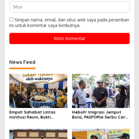
Simpan nama, email, dan situs web saya pada peramban
ini untuk komentar saya berikutnya.
News Feed
Empat Sahabat Lintas
Heboh! Imigrasi Jemput
Institusi Reuni, Bukti
Bola, PASPORIA Serbu Car
Persahabatan yang Terjalin
Free Day Sidrap, Puluhan
Sejak Mengabdi di Soppeng
Warga Antre Nikmati
Layanan Paspor Akhir
Pekan