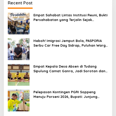
Recent Post
Empat Sahabat Lintas Institusi Reuni, Bukti
Persahabatan yang Terjalin Sejak
Mengabdi di Soppeng
Heboh! Imigrasi Jemput Bola, PASPORIA
Serbu Car Free Day Sidrap, Puluhan Warga
Antre Nikmati Layanan Paspor Akhir Pekan
Empat Kepala Desa Absen di Tudang
Sipulung Camat Ganra, Jadi Sorotan dan
Tuai Tanda Tanya
Pelepasan Kontingen PGRI Soppeng
Menuju Porseni 2026, Bupati: Junjung
Sportivitas dan Harumkan Nama Bumi
Latemmamala