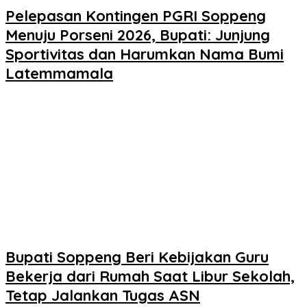
Pelepasan Kontingen PGRI Soppeng
Menuju Porseni 2026, Bupati: Junjung
Sportivitas dan Harumkan Nama Bumi
Latemmamala
Bupati Soppeng Beri Kebijakan Guru
Bekerja dari Rumah Saat Libur Sekolah,
Tetap Jalankan Tugas ASN