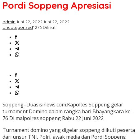
Pordi
Pordi Soppeng Apresiasi
Soppeng
Apresiasi
admin
Juni 22, 2022
Juni 22, 2022
Uncategorized
1276 Dilihat
Soppeng–Duasisinews.com.Kapoltes Soppeng gelar
turnament Domino dalam rangka hari Bhayangkara ke-
76 Di malpolres soppeng Rabu 22 Juni 2022.
Turnament domino yang digelar soppeng diikuti peserta
dari unsur TNI, Polri, awak media dan Pordi Soppeng