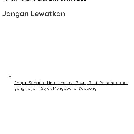
Jangan Lewatkan
Empat Sahabat Lintas Institusi Reuni, Bukti Persahabatan
yang Terjalin Sejak Mengabdi di Soppeng