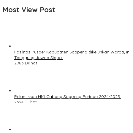
Most View Post
Fasilitas Pusper Kabupaten Soppeng dikeluhkan Warga, ini
Tanggung Jawab Siapa.
2983 Dilihat
Pelantikkan HMI Cabang Soppeng Periode 2024-2025.
2654 Dilihat