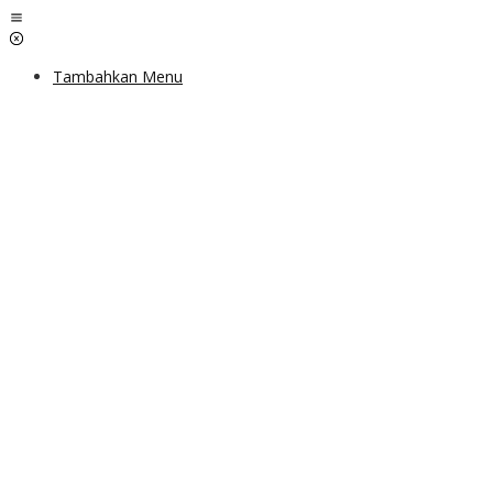
Lewati
ke
konten
Tambahkan Menu