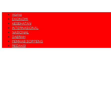
Home
EKONOMI
KESEHATAN
INTERNASIONAL
NASIONAL
DAERAH
PEMKAB SOPPENG
REDAKSI