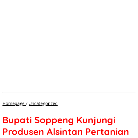
Bupati
Homepage
/
Uncategorized
Soppeng
Kunjungi
Bupati Soppeng Kunjungi
Produsen
Alsintan
Produsen Alsintan Pertanian
Pertanian