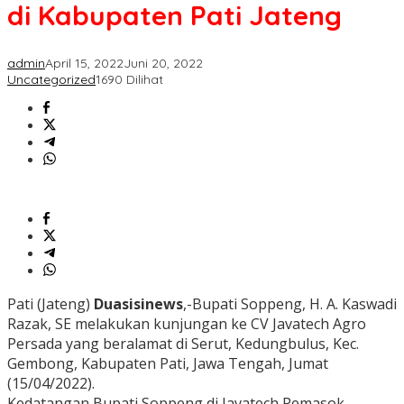
di
di Kabupaten Pati Jateng
Kabupaten
Pati
Jateng
admin
April 15, 2022
Juni 20, 2022
Uncategorized
1690 Dilihat
Pati (Jateng)
Duasisinews
,-Bupati Soppeng, H. A. Kaswadi
Razak, SE melakukan kunjungan ke CV Javatech Agro
Persada yang beralamat di Serut, Kedungbulus, Kec.
Gembong, Kabupaten Pati, Jawa Tengah, Jumat
(15/04/2022).
Kedatangan Bupati Soppeng di Javatech Pemasok