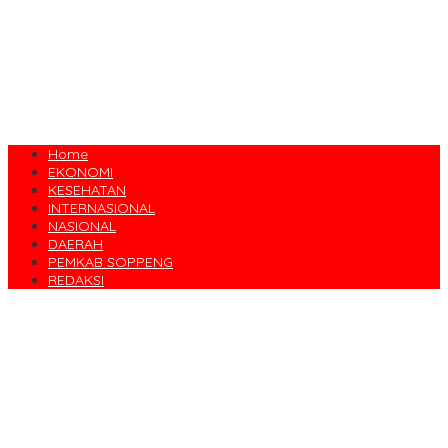
Home
EKONOMI
KESEHATAN
INTERNASIONAL
NASIONAL
DAERAH
PEMKAB SOPPENG
REDAKSI