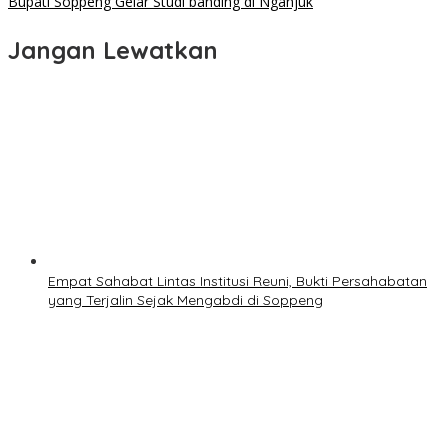
pos
Bupati Soppeng Gelar Studi banding di Nganjuk
Jangan Lewatkan
Empat Sahabat Lintas Institusi Reuni, Bukti Persahabatan
yang Terjalin Sejak Mengabdi di Soppeng