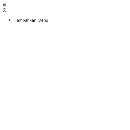
Lewati
ke
konten
Tambahkan Menu