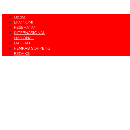
Home
EKONOMI
KESEHATAN
INTERNASIONAL
NASIONAL
DAERAH
PEMKAB SOPPENG
REDAKSI