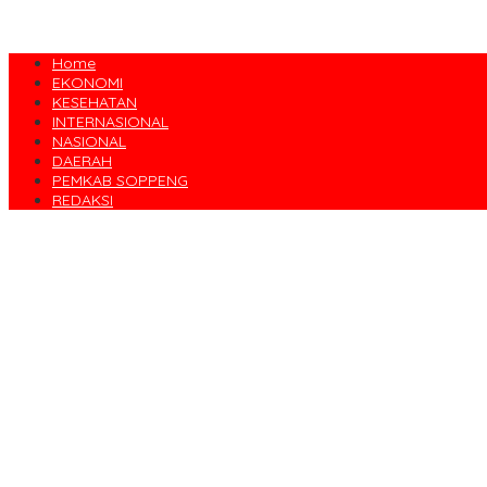
Home
EKONOMI
KESEHATAN
INTERNASIONAL
NASIONAL
DAERAH
PEMKAB SOPPENG
REDAKSI