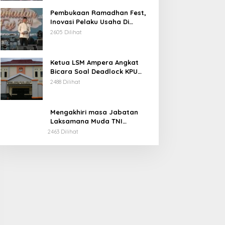
Pembukaan Ramadhan Fest,
Inovasi Pelaku Usaha Di
Kabupaten Soppeng.
2605 Dilihat
Ketua LSM Ampera Angkat
Bicara Soal Deadlock KPU
Kabupaten Soppeng.
2488 Dilihat
Mengakhiri masa Jabatan
Laksamana Muda TNI
Irvansyah, S.H., CHRMP., M.Tr.
2463 Dilihat
Ini Pesannya.