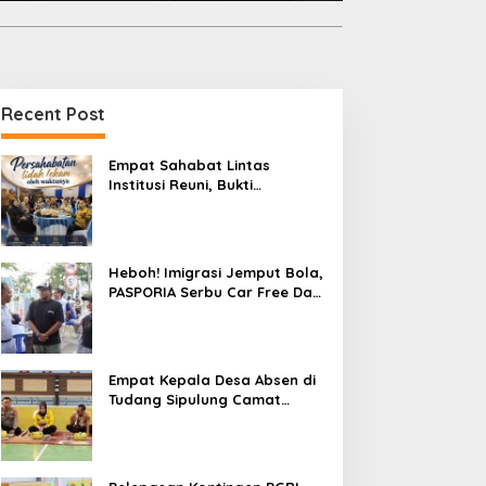
Recent Post
Empat Sahabat Lintas
Institusi Reuni, Bukti
Persahabatan yang Terjalin
Sejak Mengabdi di Soppeng
Heboh! Imigrasi Jemput Bola,
PASPORIA Serbu Car Free Day
Sidrap, Puluhan Warga Antre
Nikmati Layanan Paspor Akhir
Pekan
Empat Kepala Desa Absen di
Tudang Sipulung Camat
Ganra, Jadi Sorotan dan Tuai
Tanda Tanya