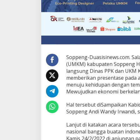
Soppeng-Duasisinews.com. Sala
(UMKM) kabupaten Soppeng Hj.
langsung Dinas PPK dan UKM 
memberikan presentase pada a
menuju kehidupan dengan tema
Mewujudkan ekonomi berkelanj
Hal tersebut diSampaikan Kab
Soppeng Andi Wandy Irwandi, s
Lanjut di katakan acara terseb
nasional bangga buatan indon
Kamis 24/2/2022 di anjungan pan