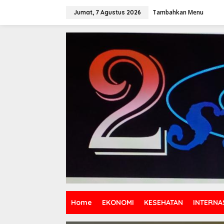
Lewati
ke
Tambahkan Menu
Jumat, 7 Agustus 2026
konten
Home
EKONOMI
KESEHATAN
INTERNA