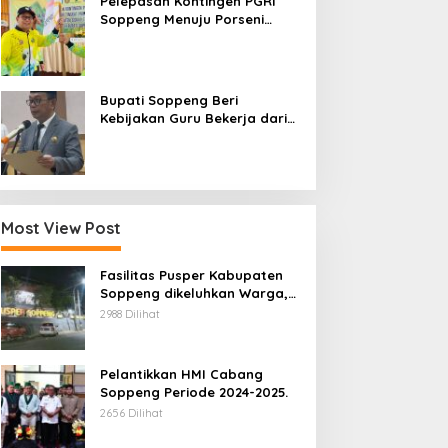
Pelepasan Kontingen PGRI
Soppeng Menuju Porseni
2026, Bupati: Junjung
Sportivitas dan Harumkan
Nama Bumi Latemmamala
Bupati Soppeng Beri
Kebijakan Guru Bekerja dari
Rumah Saat Libur Sekolah,
Tetap Jalankan Tugas ASN
Most View Post
Fasilitas Pusper Kabupaten
Soppeng dikeluhkan Warga,
ini Tanggung Jawab Siapa.
2988 Dilihat
Pelantikkan HMI Cabang
Soppeng Periode 2024-2025.
2656 Dilihat