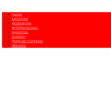
Home
EKONOMI
KESEHATAN
INTERNASIONAL
NASIONAL
DAERAH
PEMKAB SOPPENG
REDAKSI