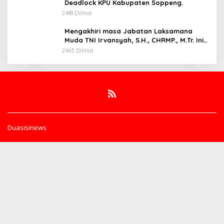
Deadlock KPU Kabupaten Soppeng.
2488 Dilihat
Mengakhiri masa Jabatan Laksamana
Muda TNI Irvansyah, S.H., CHRMP., M.Tr. Ini
Pesannya.
2465 Dilihat
Duasisinews