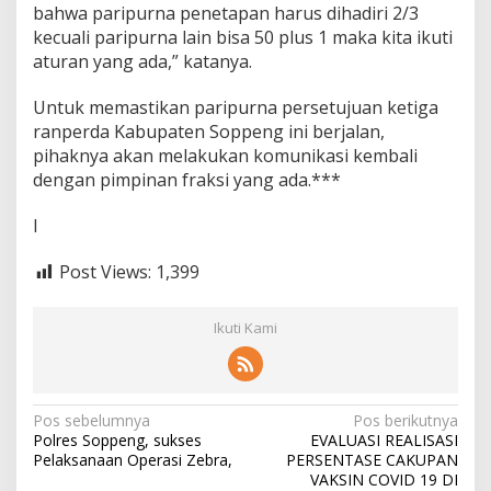
bahwa paripurna penetapan harus dihadiri 2/3
kecuali paripurna lain bisa 50 plus 1 maka kita ikuti
aturan yang ada,” katanya.
Untuk memastikan paripurna persetujuan ketiga
ranperda Kabupaten Soppeng ini berjalan,
pihaknya akan melakukan komunikasi kembali
dengan pimpinan fraksi yang ada.***
I
Post Views:
1,399
Ikuti Kami
Navigasi
Pos sebelumnya
Pos berikutnya
Polres Soppeng, sukses
EVALUASI REALISASI
pos
Pelaksanaan Operasi Zebra,
PERSENTASE CAKUPAN
VAKSIN COVID 19 DI