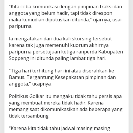
“Kita coba komunikasi dengan pimpinan fraksi dan
anggota yang belum hadir, tapi tidak direspon
maka kemudian diputuskan ditunda,” ujarnya, usai
paripurna.
Ia mengatakan dari dua kali skorsing tersebut
karena tak juga memenuhi kuorum akhirnya
paripurna persetujuan ketiga ranperda Kabupaten
Soppeng ini ditunda paling lambat tiga hari.
“Tiga hari terhitung hari ini atau diserahkan ke
Bamus. Tergantung Kesepakatan pimpinan dan
anggota,” ucapnya.
Politikus Golkar itu mengaku tidak tahu persis apa
yang membuat mereka tidak hadir. Karena
memang saat dikomunikasikan ada beberapa yang
tidak tersambung.
“Karena kita tidak tahu jadwal masing masing