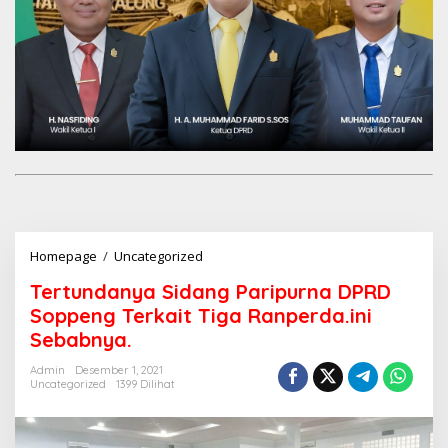
Tertundanya
Homepage
/
Uncategorized
Sidang
Tertundanya Sidang Paripurna DPRD
Paripurna
DPRD
Soppeng Terkait Tiga Ranperda.ini
Soppeng
Sebabnya.
Terkait
Tiga
Admin
Desember 1, 2021
Ranperda.ini
Uncategorized
1399 Dilihat
Sebabnya.