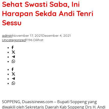
Saba,
Sehat Swasti Saba, Ini
Ini
Harapan
Harapan Sekda Andi Tenri
Sekda
Andi
Sessu
Tenri
Sessu
admin
November 17, 2021
Desember 4, 2021
Uncategorized
1196 Dilihat
SOPPENG, Duasisinews.com – Bupati Soppeng yang
diwakili oleh Sekretaris Daerah Kab Soppeng Drs H. Andi