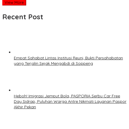
View More
Recent Post
Empat Sahabat Lintas Institusi Reuni, Bukti Persahabatan
yang Terjalin Sejak Mengabdi di Soppeng
Heboh! Imigrasi Jemput Bola, PASPORIA Serbu Car Free
Day Sidrap, Puluhan Warga Antre Nikmati Layanan Paspor
Akhir Pekan