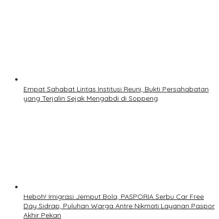
Empat Sahabat Lintas Institusi Reuni, Bukti Persahabatan
yang Terjalin Sejak Mengabdi di Soppeng
Heboh! Imigrasi Jemput Bola, PASPORIA Serbu Car Free
Day Sidrap, Puluhan Warga Antre Nikmati Layanan Paspor
Akhir Pekan