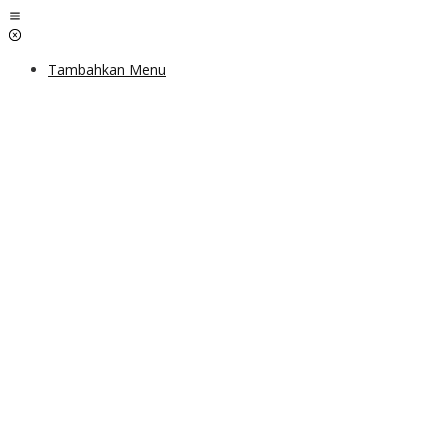
Lewati
ke
konten
Tambahkan Menu