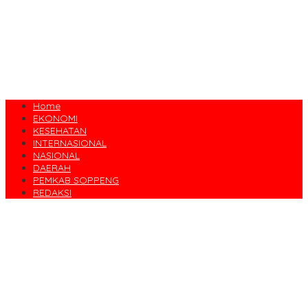
Home
EKONOMI
KESEHATAN
INTERNASIONAL
NASIONAL
DAERAH
PEMKAB SOPPENG
REDAKSI