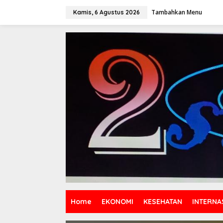
Lewati
ke
Tambahkan Menu
Kamis, 6 Agustus 2026
konten
Home
EKONOMI
KESEHATAN
INTERNA