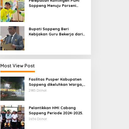
Pelepasan Kontingen PGRI
Soppeng Menuju Porseni
2026, Bupati: Junjung
Sportivitas dan Harumkan
Nama Bumi Latemmamala
Bupati Soppeng Beri
Kebijakan Guru Bekerja dari
Rumah Saat Libur Sekolah,
Tetap Jalankan Tugas ASN
Most View Post
Fasilitas Pusper Kabupaten
Soppeng dikeluhkan Warga,
ini Tanggung Jawab Siapa.
2985 Dilihat
Pelantikkan HMI Cabang
Soppeng Periode 2024-2025.
2656 Dilihat