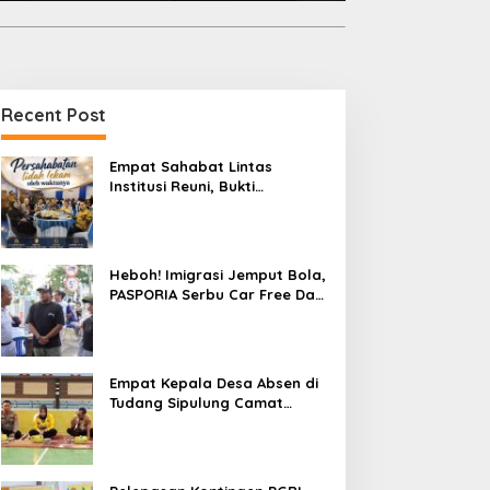
Recent Post
Empat Sahabat Lintas
Institusi Reuni, Bukti
Persahabatan yang Terjalin
Sejak Mengabdi di Soppeng
Heboh! Imigrasi Jemput Bola,
PASPORIA Serbu Car Free Day
Sidrap, Puluhan Warga Antre
Nikmati Layanan Paspor Akhir
Pekan
Empat Kepala Desa Absen di
Tudang Sipulung Camat
Ganra, Jadi Sorotan dan Tuai
Tanda Tanya