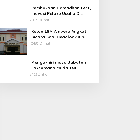
Pembukaan Ramadhan Fest,
Inovasi Pelaku Usaha Di
Kabupaten Soppeng.
2605 Dilihat
Ketua LSM Ampera Angkat
Bicara Soal Deadlock KPU
Kabupaten Soppeng.
2486 Dilihat
Mengakhiri masa Jabatan
Laksamana Muda TNI
Irvansyah, S.H., CHRMP., M.Tr.
2463 Dilihat
Ini Pesannya.