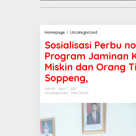
Sosialisasi
Homepage
/
Uncategorized
Perbu
Sosialisasi Perbu n
no
12
Program Jaminan K
Tahun
2021
Miskin dan Orang T
Tentang
Program
Soppeng,
Jaminan
Kesehatan
Bagi
Admin
April 7, 2021
Fakir
Uncategorized
1394 Dilihat
Miskin
dan
Orang
Tidak
Mampu:
Dinsos
Soppeng,